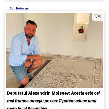
Stiri Botosani
0
Deputatul Alexandrin Moiseev:
Acesta este cel
mai frumos omagiu pe care îl putem aduce unui
mare fiu al Basarabiei