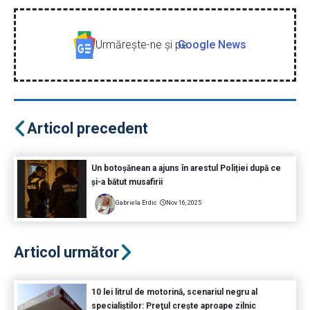
Urmăreşte-ne şi pe
Google News
Articol precedent
Un botoșănean a ajuns în arestul Poliției după ce
și-a bătut musafirii
Gabriela Erdic
Nov 16, 2025
Articol următor
10 lei litrul de motorină, scenariul negru al
specialiştilor: Preţul creşte aproape zilnic