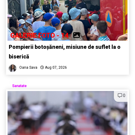
GALERIE FOTO - 14
Pompierii botoșăneni, misiune de suflet la o
biserică
Oana Sava
Aug 07, 2026
Sanatate
0