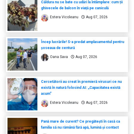
Căldura nu se bate cu udări la întâmplare: cum ții
ghivecele de balcon în viață pe caniculă
Estera Vicoleanu
Aug 07, 2026
Încep lucrările! S-a predat amplasamentul pentru
șoseaua de centură
Oana Sava
Aug 07, 2026
Cercetătorii au creat în premieră virusuri ce nu
există în natură folosind AI: „Capacitatea există
acum”
Estera Vicoleanu
Aug 07, 2026
Pană mare de curent? Ce pregătești în casă ca
familia să nu rămână fără apă, lumină și contact