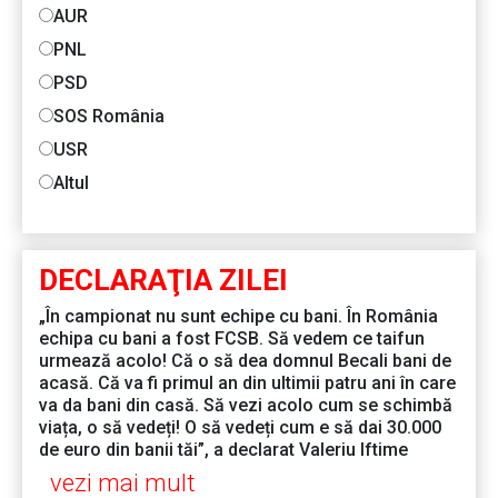
AUR
PNL
PSD
SOS România
USR
Altul
DECLARAŢIA ZILEI
„În campionat nu sunt echipe cu bani. În România
echipa cu bani a fost FCSB. Să vedem ce taifun
urmează acolo! Că o să dea domnul Becali bani de
acasă. Că va fi primul an din ultimii patru ani în care
va da bani din casă. Să vezi acolo cum se schimbă
viața, o să vedeți! O să vedeți cum e să dai 30.000
de euro din banii tăi”, a declarat Valeriu Iftime
vezi mai mult