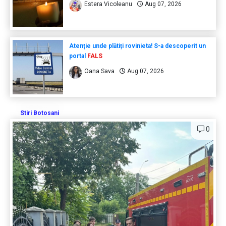
Estera Vicoleanu
Aug 07, 2026
Atenție unde plătiți rovinieta! S-a descoperit un
portal
FALS
Oana Sava
Aug 07, 2026
Stiri Botosani
0