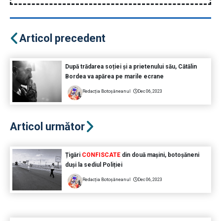
Articol precedent
După trădarea soției și a prietenului său, Cătălin
Bordea va apărea pe marile ecrane
Redacția Botoșăneanul
Dec 06, 2023
Articol următor
Țigări
CONFISCATE
din două mașini, botoșăneni
duși la sediul Poliției
Redacția Botoșăneanul
Dec 06, 2023