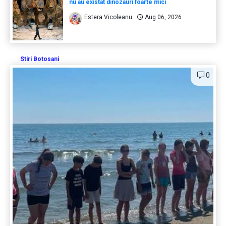
nu au existat dinozauri foarte mici
Estera Vicoleanu
Aug 06, 2026
Stiri Botosani
0