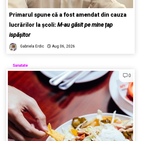
Primarul spune că a fost amendat din cauza
lucrărilor la școli:
M-au găsit pe mine țap
ispășitor
Gabriela Erdic
Aug 06, 2026
Sanatate
0