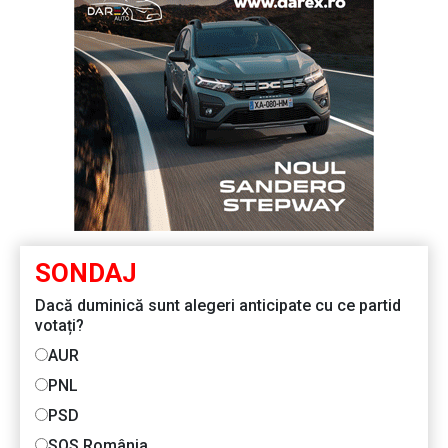
SONDAJ
Dacă duminică sunt alegeri anticipate cu ce partid
votați?
AUR
PNL
PSD
SOS România