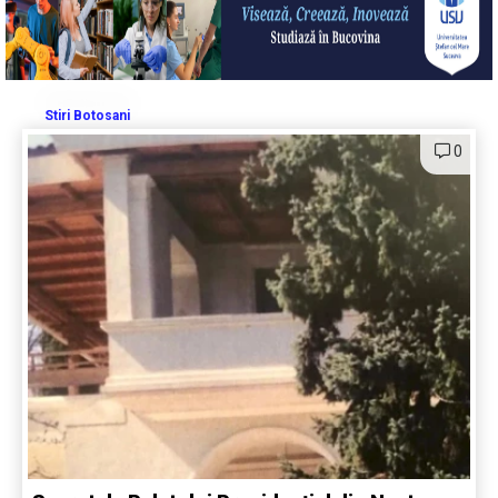
Stiri Botosani
0