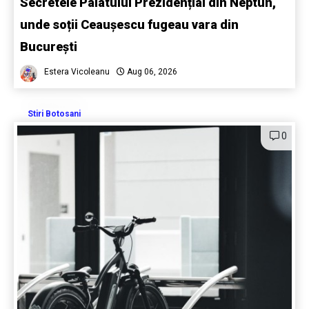
Secretele Palatului Prezidențial din Neptun,
unde soții Ceaușescu fugeau vara din
București
Estera Vicoleanu
Aug 06, 2026
Stiri Botosani
0