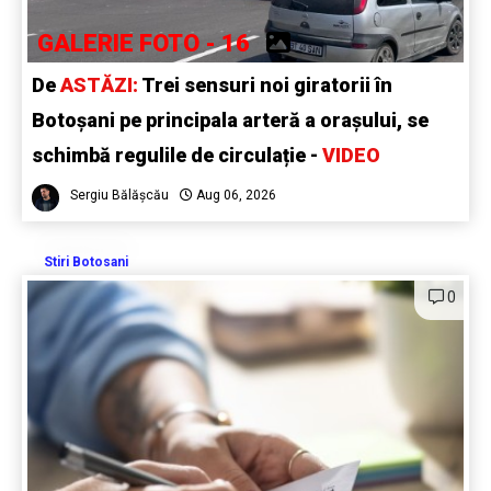
GALERIE FOTO - 16
De
ASTĂZI:
Trei sensuri noi giratorii în
Botoșani pe principala arteră a orașului, se
schimbă regulile de circulație -
VIDEO
Sergiu Bălășcău
Aug 06, 2026
Stiri Botosani
0