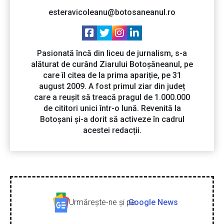
esteravicoleanu@botosaneanul.ro
Pasionată încă din liceu de jurnalism, s-a
alăturat de curând Ziarului Botoșăneanul, pe
care îl citea de la prima apariție, pe 31
august 2009. A fost primul ziar din județ
care a reușit să treacă pragul de 1.000.000
de cititori unici într-o lună. Revenită la
Botoșani și-a dorit să activeze în cadrul
acestei redacții.
Urmăreşte-ne şi pe
Google News