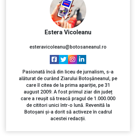
Estera Vicoleanu
esteravicoleanu@botosaneanul.ro
Pasionată încă din liceu de jurnalism, s-a
alăturat de curând Ziarului Botoșăneanul, pe
care îl citea de la prima apariție, pe 31
august 2009. A fost primul ziar din județ
care a reușit să treacă pragul de 1.000.000
de cititori unici într-o lună. Revenită la
Botoșani și-a dorit să activeze în cadrul
acestei redacții.