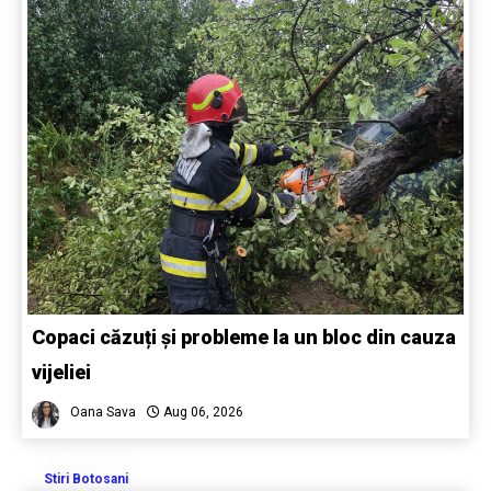
Copaci căzuți și probleme la un bloc din cauza
vijeliei
Oana Sava
Aug 06, 2026
Stiri Botosani