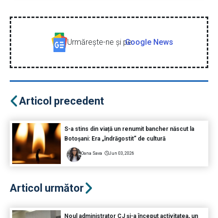
Urmăreşte-ne şi pe
Google News
Articol precedent
S-a stins din viață un renumit bancher născut la
Botoșani: Era „îndrăgostit” de cultură
Oana Sava
Jun 03, 2026
Articol următor
Noul administrator CJ și-a început activitatea, un