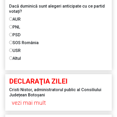
Dacă duminică sunt alegeri anticipate cu ce partid
votați?
AUR
PNL
PSD
SOS România
USR
Altul
DECLARAŢIA ZILEI
Cristi Nistor, administratorul public al Consiliului
Județean Botoșani
vezi mai mult