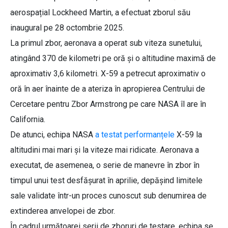
aerospațial Lockheed Martin, a efectuat zborul său
inaugural pe 28 octombrie 2025.
La primul zbor, aeronava a operat sub viteza sunetului,
atingând 370 de kilometri pe oră și o altitudine maximă de
aproximativ 3,6 kilometri. X-59 a petrecut aproximativ o
oră în aer înainte de a ateriza în apropierea Centrului de
Cercetare pentru Zbor Armstrong pe care NASA îl are în
California.
De atunci, echipa NASA
a testat performanțele
X-59 la
altitudini mai mari și la viteze mai ridicate. Aeronava a
executat, de asemenea, o serie de manevre în zbor în
timpul unui test desfășurat în aprilie, depășind limitele
sale validate într-un proces cunoscut sub denumirea de
extinderea anvelopei de zbor.
În cadrul următoarei serii de zboruri de testare, echipa se