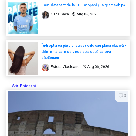
Fostul atacant de la FC Botoșani și-a găsit echipă
Oana Sava
Aug 06, 2026
Îndreptarea părului cu aer cald sau placa clasică -
diferența care se vede abia după câteva
săptămâni
Estera Vicoleanu
Aug 06, 2026
Stiri Botosani
0