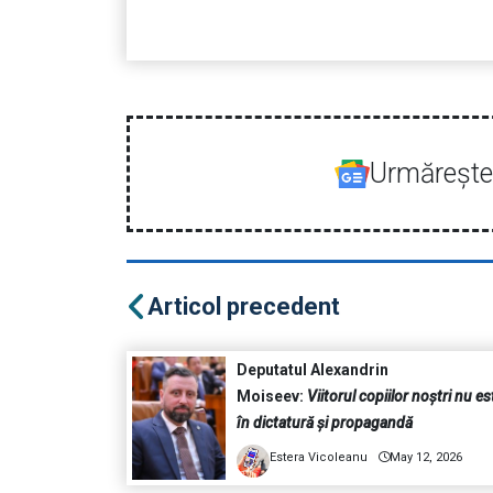
Urmăreşte-
Articol precedent
Deputatul Alexandrin
Moiseev:
Viitorul copiilor noștri nu es
în dictatură și propagandă
Estera Vicoleanu
May 12, 2026