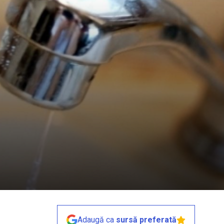
Adaugă ca
sursă preferată