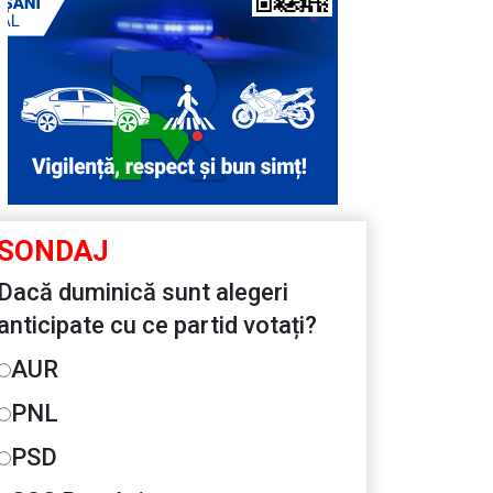
SONDAJ
Dacă duminică sunt alegeri
anticipate cu ce partid votați?
AUR
PNL
PSD