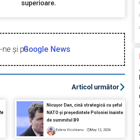
superioare.
ne şi pe
Google News
Articol următor
Nicușor Dan, cină strategică cu șeful
te
NATO și președintele Poloniei înainte
de summitul B9
Estera Vicoleanu
May 12, 2026