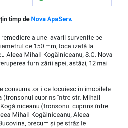
uțin timp de
Nova ApaServ.
e remediere a unei avarii survenite pe
iametrul de 150 mm, localizată la
 cu Aleea Mihail Kogălniceanu, S.C. Nova
ruperea furnizării apei, astăzi, 12 mai
le consumatorii ce locuiesc în imobilele
a (tronsonul cuprins între str. Mihail
l Kogălniceanu (tronsonul cuprins între
 Aleea Mihail Kogălniceanu, Aleea
Bucovina, precum și pe străzile