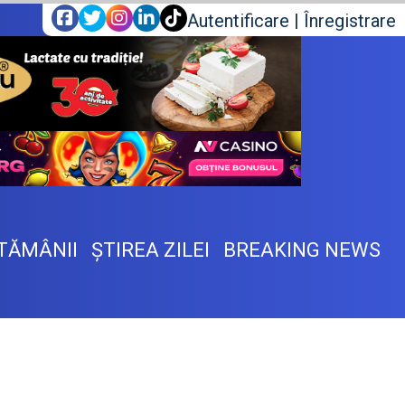
Autentificare
|
Înregistrare
TĂMÂNII
ŞTIREA ZILEI
BREAKING NEWS