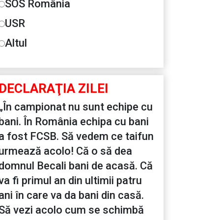
SOS România
USR
Altul
DECLARAŢIA ZILEI
„În campionat nu sunt echipe cu
bani. În România echipa cu bani
a fost FCSB. Să vedem ce taifun
urmează acolo! Că o să dea
domnul Becali bani de acasă. Că
va fi primul an din ultimii patru
ani în care va da bani din casă.
Să vezi acolo cum se schimbă