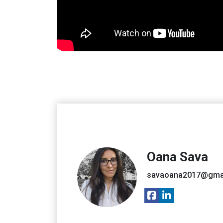
Oana Sava
savaoana2017@gma