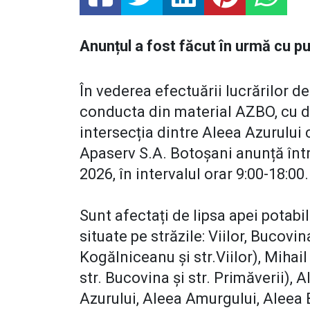
Anunțul a fost făcut în urmă cu p
În vederea efectuării lucrărilor d
conducta din material AZBO, cu d
intersecția dintre Aleea Azurului
Apaserv S.A. Botoșani anunță între
2026, în intervalul orar 9:00-18:00.
Sunt afectați de lipsa apei potabi
situate pe străzile: Viilor, Bucovin
Kogălniceanu și str.Viilor), Mihai
str. Bucovina și str. Primăverii),
Azurului, Aleea Amurgului, Aleea 