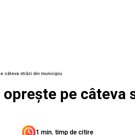
e câteva străzi din municipiu
 oprește pe câteva s
1 min. timp de citire