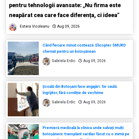
pentru tehnologii avansate: „Nu firma este
neapărat cea care face diferența, ci ideea”
Estera Vicoleanu
Aug 09, 2026
Când fiecare minut contează: Elicopter SMURD
chemat pentru un botoșănean
Gabriela Erdic
Aug 09, 2026
Școală din Botoșani face angajări: Se caută
îngrijitor, fără condiție de vechime
Gabriela Erdic
Aug 09, 2026
Premieră medicală la clinica unde salvați mulți
botoșăneni: transplant cardiac făcut cu o inimă pe