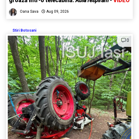
groază într-o telecabină:
Abia respirăm
-
VIDEO
Oana Sava
Aug 09, 2026
Stiri Botosani
0