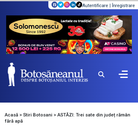
Autentificare
|
Înregistrare
Acasă
>
Stiri Botosani
>
ASTĂZI: Trei sate din județ rămân
fără apă