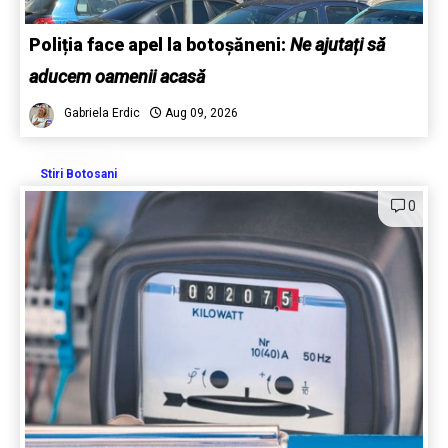
Poliția face apel la botoșăneni:
Ne ajutați să
aducem oamenii acasă
Gabriela Erdic
Aug 09, 2026
Stiri Botosani
0