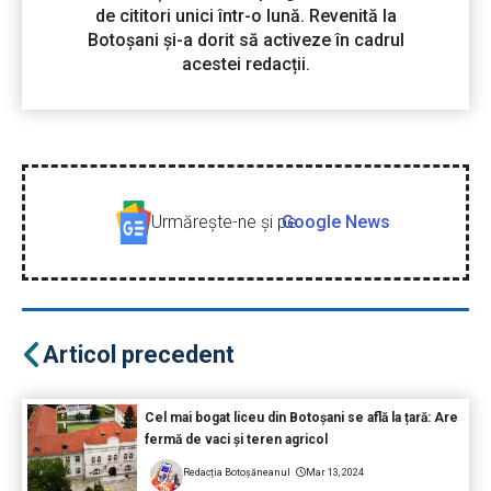
de cititori unici într-o lună. Revenită la
Botoșani și-a dorit să activeze în cadrul
acestei redacții.
Urmăreşte-ne şi pe
Google News
Articol precedent
Cel mai bogat liceu din Botoșani se află la țară: Are
fermă de vaci și teren agricol
Redacția Botoșăneanul
Mar 13, 2024