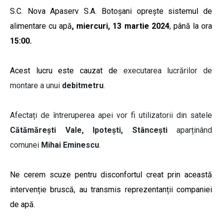
S.C. Nova Apaserv S.A. Botoșani oprește sistemul de
alimentare cu apă
, miercuri, 13 martie 2024
,
până la ora
15:00.
Acest lucru este cauzat de
executarea lucrărilor de
montare a unui
debitmetru
.
Afectați de întreruperea apei vor fi utilizatorii din satele
Cătămărești Vale, Ipotești, Stâncești
aparținând
comunei
Mihai Eminescu
.
Ne cerem scuze pentru disconfortul creat prin această
intervenție bruscă, au transmis reprezentanții companiei
de apă.