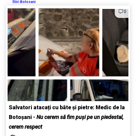
Stiri Botosani
0
Salvatori atacați cu bâte și pietre: Medic de la
Botoșani
-
Nu cerem să fim puși pe un piedestal,
cerem respect