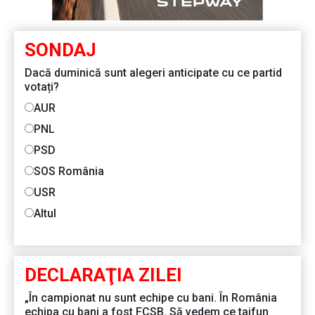
SONDAJ
Dacă duminică sunt alegeri anticipate cu ce partid
votați?
AUR
PNL
PSD
SOS România
USR
Altul
DECLARAŢIA ZILEI
„În campionat nu sunt echipe cu bani. În România
echipa cu bani a fost FCSB. Să vedem ce taifun