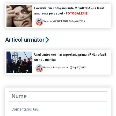
Locurile din Botoșani unde MOARTEA și-a lăsat
amprenta pe vecie! -
FOTOGALERIE
Ştefania VORNICEANU
Sep 26, 2015
Articol următor
Unul dintre cei mai importanți primari PNL refuză
un nou mandat
Redacția Botoșăneanul
Sep 27, 2015