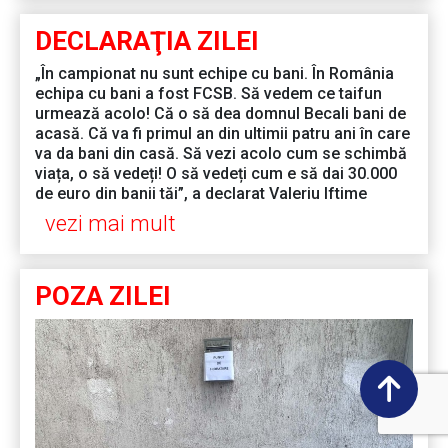
DECLARAŢIA ZILEI
„În campionat nu sunt echipe cu bani. În România
echipa cu bani a fost FCSB. Să vedem ce taifun
urmează acolo! Că o să dea domnul Becali bani de
acasă. Că va fi primul an din ultimii patru ani în care
va da bani din casă. Să vezi acolo cum se schimbă
viața, o să vedeți! O să vedeți cum e să dai 30.000
de euro din banii tăi”, a declarat Valeriu Iftime
vezi mai mult
POZA ZILEI