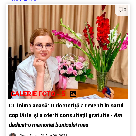
Stiri Botosani
0
GALERIE FOTO - 5
Cu inima acasă: O doctoriță a revenit în satul
copilăriei și a oferit consultații gratuite -
Am
dedicat-o memoriei bunicului meu