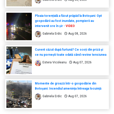
Ploaia torențială a făcut prăpăd la Botoșani: Opt
gospodării au fost inundate, pompierii au
intervenit ore în șir -
VIDEO
Gabriela Erdic
Aug 08, 2026
Curent căzut după furtună? Ce scoți din priză și
ce nu pornești toate odată când revine tensiunea
Estera Vicoleanu
Aug 07, 2026
Momente de groază într-o gospodărie din
Botoșani: Incendiul amenința întreaga locuință
Gabriela Erdic
Aug 07, 2026