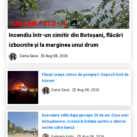
GALERIE FOTO - 4
Incendiu într-un cimitir din Botoșani, flăcări
izbucnite și la marginea unui drum
Oana Sava
Aug 08, 2026
Flăcări uriașe stinse de pompieri: Depozit lovit de
trăsnet
Oana Sava
Aug 08, 2026
Executare silită după aproape 20 de ani: Casa unei
botoșănence, scoasă la licitație pentru o datorie
veche către bancă
Gabriela Erdic
Aug 08, 2026