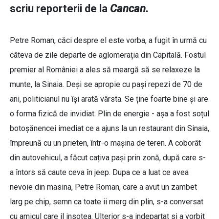
scriu reporterii de la
Cancan.
Petre Roman, căci despre el este vorba, a fugit în urmă cu
câteva de zile departe de aglomerația din Capitală. Fostul
premier al României a ales să meargă să se relaxeze la
munte, la Sinaia. Deși se apropie cu pași repezi de 70 de
ani, politicianul nu își arată vârsta. Se ține foarte bine și are
o forma fizică de invidiat. Plin de energie - așa a fost soțul
botoșănencei imediat ce a ajuns la un restaurant din Sinaia,
împreună cu un prieten, într-o mașina de teren. A coborât
din autovehicul, a făcut cațiva pași prin zonă, după care s-
a întors să caute ceva în jeep. Dupa ce a luat ce avea
nevoie din masina, Petre Roman, care a avut un zambet
larg pe chip, semn ca toate ii merg din plin, s-a conversat
cu amicul care il insotea. Ulterior s-a indepartat si a vorbit