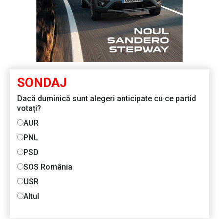
SONDAJ
Dacă duminică sunt alegeri anticipate cu ce partid
votați?
AUR
PNL
PSD
SOS România
USR
Altul