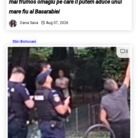
mai frumos omagiu pe care îl putem aduce unui
mare fiu al Basarabiei
Oana Sava
Aug 07, 2026
Stiri Botosani
0