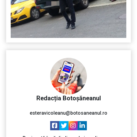
Redacția Botoșăneanul
esteravicoleanu@botosaneanul.ro