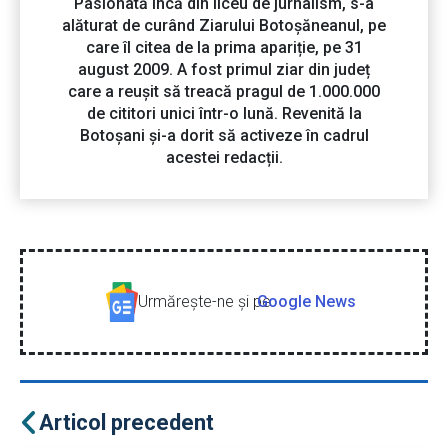
Pasionată încă din liceu de jurnalism, s-a
alăturat de curând Ziarului Botoșăneanul, pe
care îl citea de la prima apariție, pe 31
august 2009. A fost primul ziar din județ
care a reușit să treacă pragul de 1.000.000
de cititori unici într-o lună. Revenită la
Botoșani și-a dorit să activeze în cadrul
acestei redacții.
Urmăreşte-ne şi pe
Google News
Articol precedent