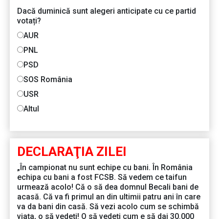
Dacă duminică sunt alegeri anticipate cu ce partid
votați?
AUR
PNL
PSD
SOS România
USR
Altul
DECLARAŢIA ZILEI
„În campionat nu sunt echipe cu bani. În România
echipa cu bani a fost FCSB. Să vedem ce taifun
urmează acolo! Că o să dea domnul Becali bani de
acasă. Că va fi primul an din ultimii patru ani în care
va da bani din casă. Să vezi acolo cum se schimbă
viața, o să vedeți! O să vedeți cum e să dai 30.000