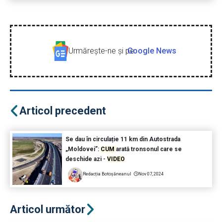
Urmăreşte-ne şi pe
Google News
Articol precedent
Se dau în circulație 11 km din Autostrada
„Moldovei”:
CUM
arată tronsonul care se
deschide azi -
VIDEO
Redacția Botoșăneanul
Nov 07, 2024
Articol următor