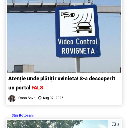
Atenție unde plătiți rovinieta! S-a descoperit
un portal
FALS
Oana Sava
Aug 07, 2026
Stiri Botosani
0