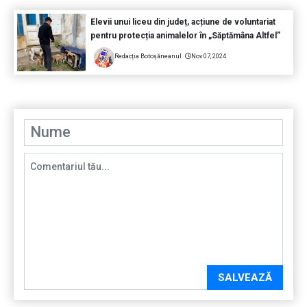
Elevii unui liceu din județ, acțiune de voluntariat
pentru protecția animalelor în „Săptămâna Altfel”
Redacția Botoșăneanul
Nov 07, 2024
SALVEAZĂ