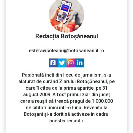
Redacția Botoșăneanul
esteravicoleanu@botosaneanul.ro
Pasionată încă din liceu de jurnalism, s-a
alăturat de curând Ziarului Botoșăneanul, pe
care îl citea de la prima apariție, pe 31
august 2009. A fost primul ziar din județ
care a reușit să treacă pragul de 1.000.000
de cititori unici într-o lună. Revenită la
Botoșani și-a dorit să activeze în cadrul
acestei redacții.