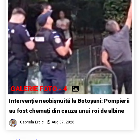
GALERIE FOTO - 4
Intervenție neobișnuită la Botoșani: Pompierii
au fost chemați din cauza unui roi de albine
Gabriela Erdic
Aug 07, 2026