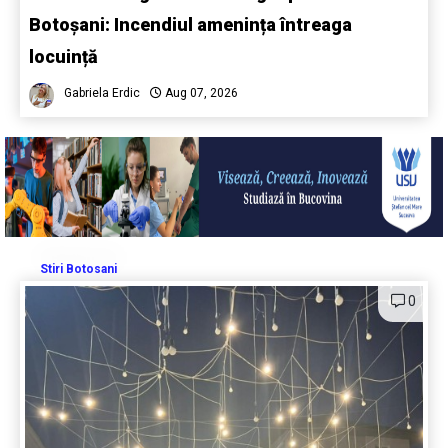
Botoșani: Incendiul amenința întreaga
locuință
Gabriela Erdic
Aug 07, 2026
Stiri Botosani
0