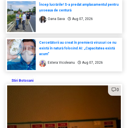
Încep lucrările! S-a predat amplasamentul pentru
șoseaua de centură
Oana Sava
Aug 07, 2026
Cercetătorii au creat în premieră virusuri ce nu
există în natură folosind AI: „Capacitatea există
acum”
Estera Vicoleanu
Aug 07, 2026
Stiri Botosani
0