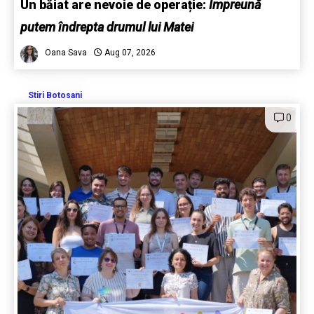
Un băiat are nevoie de operație:
Împreună
putem îndrepta drumul lui Matei
Oana Sava
Aug 07, 2026
Stiri Botosani
0