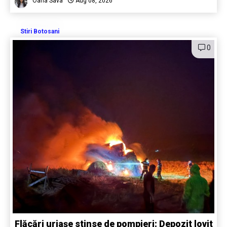
Oana Sava
Aug 08, 2026
Stiri Botosani
0
Flăcări uriașe stinse de pompieri: Depozit lovit