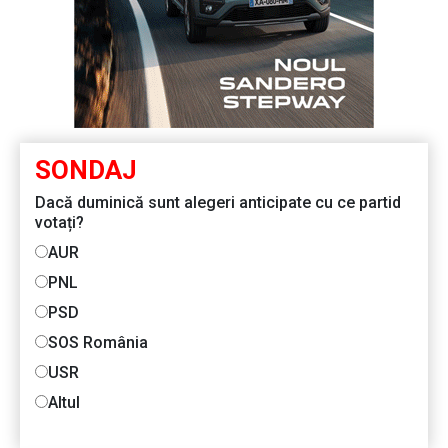
SONDAJ
Dacă duminică sunt alegeri anticipate cu ce partid
votați?
AUR
PNL
PSD
SOS România
USR
Altul