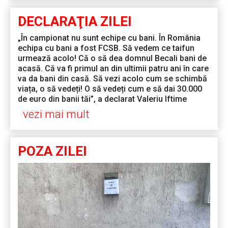
DECLARAŢIA ZILEI
„În campionat nu sunt echipe cu bani. În România
echipa cu bani a fost FCSB. Să vedem ce taifun
urmează acolo! Că o să dea domnul Becali bani de
acasă. Că va fi primul an din ultimii patru ani în care
va da bani din casă. Să vezi acolo cum se schimbă
viața, o să vedeți! O să vedeți cum e să dai 30.000
de euro din banii tăi”, a declarat Valeriu Iftime
vezi mai mult
POZA ZILEI