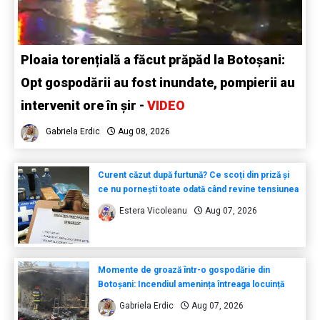
Ploaia torențială a făcut prăpăd la Botoșani:
Opt gospodării au fost inundate, pompierii au
intervenit ore în șir -
VIDEO
Gabriela Erdic
Aug 08, 2026
Curent căzut după furtună? Ce scoți din priză și
ce nu pornești toate odată când revine tensiunea
Estera Vicoleanu
Aug 07, 2026
Momente de groază într-o gospodărie din
Botoșani: Incendiul amenința întreaga locuință
Gabriela Erdic
Aug 07, 2026