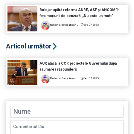
Bolojan apără reforma ANRE, ASF și ANCOM în
fața moțiunii de cenzură: „Nu este un moft”
Redacția Botoșăneanul
Sep 07, 2025
Articol următor
AUR atacă la CCR proiectele Guvernului după
asumarea răspunderii
Redacția Botoșăneanul
Sep 07, 2025