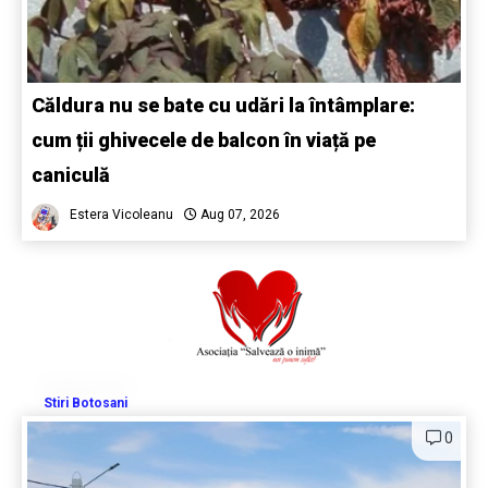
Căldura nu se bate cu udări la întâmplare:
cum ții ghivecele de balcon în viață pe
caniculă
Estera Vicoleanu
Aug 07, 2026
Stiri Botosani
0