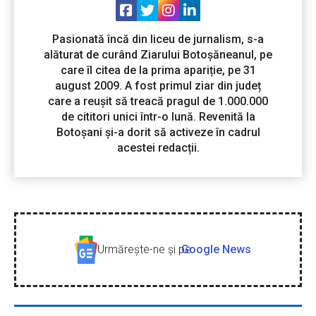
Pasionată încă din liceu de jurnalism, s-a
alăturat de curând Ziarului Botoșăneanul, pe
care îl citea de la prima apariție, pe 31
august 2009. A fost primul ziar din județ
care a reușit să treacă pragul de 1.000.000
de cititori unici într-o lună. Revenită la
Botoșani și-a dorit să activeze în cadrul
acestei redacții.
Urmăreşte-ne şi pe
Google News