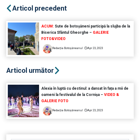
Articol precedent
ACUM:
Sute de botoșăneni participă la slujba de la
Biserica Sfântul Gheorghe –
GALERIE
FOTO&VIDEO
Redacția Botoșăneanul
Apr 23, 2023
Articol următor
Alexia în luptă cu destinul: a dansat în fața a mii de
oameni la festivalul de la Cornișa –
VIDEO &
GALERIE FOTO
Redacția Botoșăneanul
Apr 23, 2023