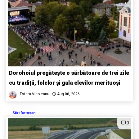
Dorohoiul pregătește o sărbătoare de trei zile
cu tradiții, folclor și gala elevilor merituoși
Estera Vicoleanu
Aug 06, 2026
Stiri Botosani
0