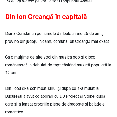
”Și eu vă iubesc pe voi”
, a fost răspunsul Andiei.
Din Ion Creangă în capitală
Diana Constantin pe numele din buletin are 26 de ani și
provine din județul Neamț, comuna Ion Creangă mai exact.
Ca o mulțime de alte voci din muzica pop și disco
românească, a debutat de fapt cântând muzică populară la
12 ani.
Din liceu și-a schimbat stilul și după ce s-a mutat la
București a avut colaborări cu DJ Project și Spike, după
care și-a lansat propriile piese de dragoste și baladele
romantice.