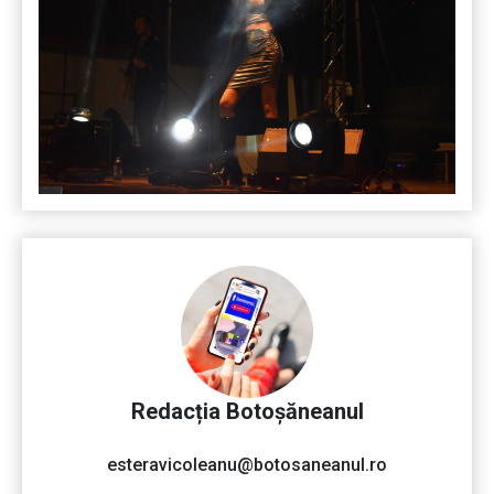
Redacția Botoșăneanul
esteravicoleanu@botosaneanul.ro