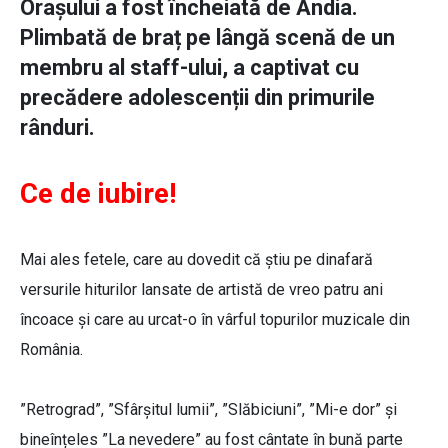
Orașului a fost încheiată de Andia.
Plimbată de braț pe lângă scenă de un
membru al staff-ului, a captivat cu
precădere adolescenții din primurile
rânduri.
Ce de iubire!
Mai ales fetele, care au dovedit că știu pe dinafară
versurile hiturilor lansate de artistă de vreo patru ani
încoace și care au urcat-o în vârful topurilor muzicale din
România.
”Retrograd”, ”Sfârșitul lumii”, ”Slăbiciuni”, ”Mi-e dor” și
bineînțeles ”La nevedere” au fost cântate în bună parte