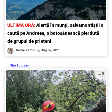
ULTIMĂ ORĂ:
Alertă în munți, salvamontiștii o
caută pe Andreea, o botoșăneancă pierdută
de grupul de prieteni
Gabriela Erdic
Aug 06, 2026
Stiri Botosani
0