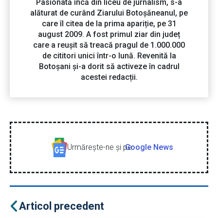
Pasionată încă din liceu de jurnalism, s-a
alăturat de curând Ziarului Botoșăneanul, pe
care îl citea de la prima apariție, pe 31
august 2009. A fost primul ziar din județ
care a reușit să treacă pragul de 1.000.000
de cititori unici într-o lună. Revenită la
Botoșani și-a dorit să activeze în cadrul
acestei redacții.
Urmăreşte-ne şi pe
Google News
Articol precedent