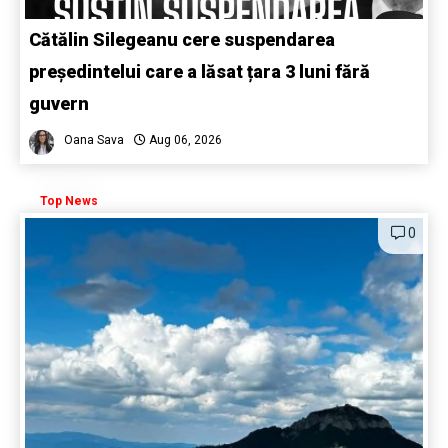
Cătălin Silegeanu cere suspendarea
președintelui care a lăsat țara 3 luni fără
guvern
Oana Sava
Aug 06, 2026
Top News
0