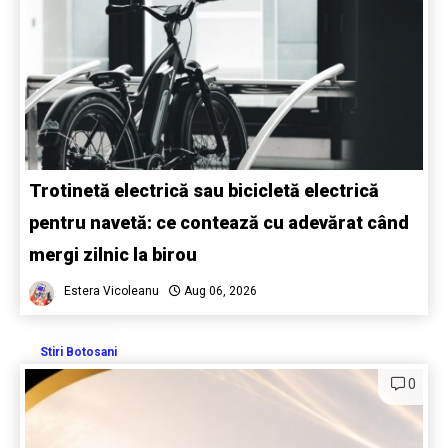
Trotinetă electrică sau bicicletă electrică
pentru navetă: ce contează cu adevărat când
mergi zilnic la birou
Estera Vicoleanu
Aug 06, 2026
Stiri Botosani
0