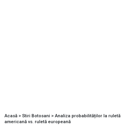
Acasă
>
Stiri Botosani
>
Analiza probabilităților la ruletă
americană vs. ruletă europeană