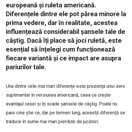
europeană și ruleta americană.
Diferențele dintre ele pot părea minore la
prima vedere, dar în realitate, acestea
influențează considerabil șansele tale de
câștig. Dacă îți place să joci ruletă, este
esențial să înțelegi cum funcționează
fiecare variantă și ce impact are asupra
pariurilor tale.
Una dintre cele mai mari diferențe este prezența unui zero
suplimentar în versiunea americană, ceea ce crește
avantajul casei și îți scade șansele de câștig. Poate nu
pare cine știe ce, dar pe termen lung, această diferență se
traduce în sume mai mari pierdute de jucători.