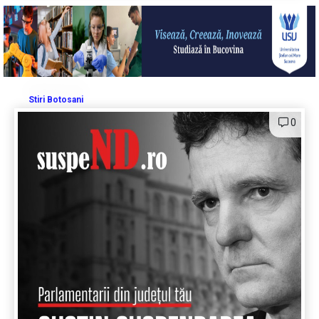
Stiri Botosani
0