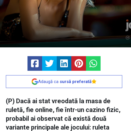
Adaugă ca
sursă preferată
(P) Dacă ai stat vreodată la masa de
ruletă, fie online, fie într-un cazino fizic,
probabil ai observat că există două
variante principale ale jocului: ruleta