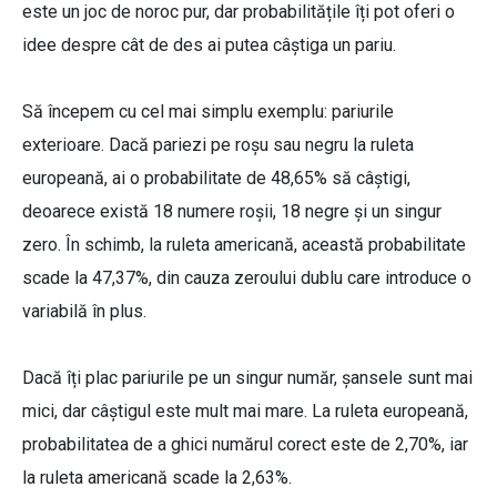
este un joc de noroc pur, dar probabilitățile îți pot oferi o
idee despre cât de des ai putea câștiga un pariu.
Să începem cu cel mai simplu exemplu: pariurile
exterioare. Dacă pariezi pe roșu sau negru la ruleta
europeană, ai o probabilitate de 48,65% să câștigi,
deoarece există 18 numere roșii, 18 negre și un singur
zero. În schimb, la ruleta americană, această probabilitate
scade la 47,37%, din cauza zeroului dublu care introduce o
variabilă în plus.
Dacă îți plac pariurile pe un singur număr, șansele sunt mai
mici, dar câștigul este mult mai mare. La ruleta europeană,
probabilitatea de a ghici numărul corect este de 2,70%, iar
la ruleta americană scade la 2,63%.