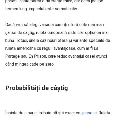
pariați. Poate părea o diferență mică, dar dacă joci pe
termen lung, impactul este semnificativ.
Dacă vrei să alegi varianta care îți oferă cele mai mari
șanse de câștig, ruleta europeană este clar opțiunea mai
bună. Totuși, unele cazinouri oferă și variante speciale de
ruletă americană cu reguli avantajoase, cum ar fi La
Partage sau En Prison, care reduc avantajul casei atunci
când mingea cade pe zero.
Probabilități de câștig
Înainte de a paria, trebuie să știi exact ce
șanse
ai. Ruleta