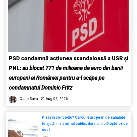
PSD condamnă acțiunea scandaloasă a USR și
PNL:
au blocat 771 de milioane de euro din banii
europeni ai României pentru a-l scăpa pe
condamnatul Dominic Fritz
Oana Sava
Aug 06, 2026
Pleci în concediu? Cardul european de sănătate
te ajută în sistemul public, dar nu îți plătește orice
cost