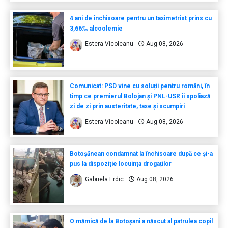
4 ani de închisoare pentru un taximetrist prins cu
3,66‰ alcoolemie
Estera Vicoleanu
Aug 08, 2026
Comunicat: PSD vine cu soluții pentru români, în
timp ce premierul Bolojan și PNL-USR îi spoliază
zi de zi prin austeritate, taxe și scumpiri
Estera Vicoleanu
Aug 08, 2026
Botoșănean condamnat la închisoare după ce și-a
pus la dispoziție locuința drogaților
Gabriela Erdic
Aug 08, 2026
O mămică de la Botoșani a născut al patrulea copil