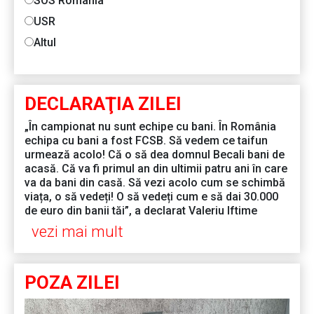
SOS România
USR
Altul
DECLARAŢIA ZILEI
„În campionat nu sunt echipe cu bani. În România
echipa cu bani a fost FCSB. Să vedem ce taifun
urmează acolo! Că o să dea domnul Becali bani de
acasă. Că va fi primul an din ultimii patru ani în care
va da bani din casă. Să vezi acolo cum se schimbă
viața, o să vedeți! O să vedeți cum e să dai 30.000
de euro din banii tăi”, a declarat Valeriu Iftime
vezi mai mult
POZA ZILEI