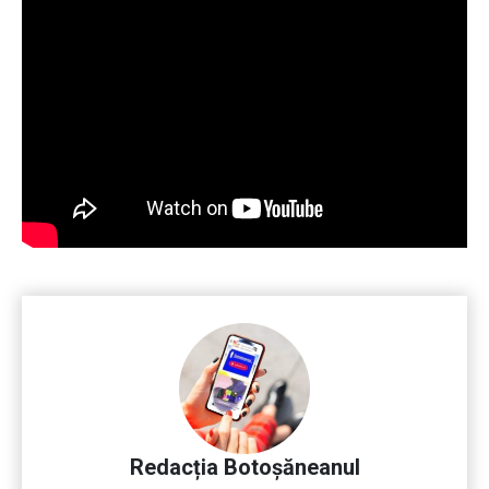
Redacția Botoșăneanul