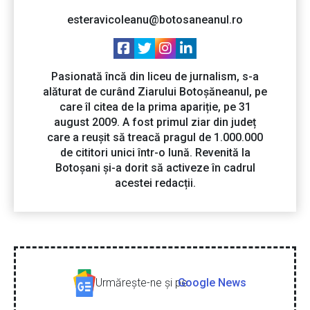
esteravicoleanu@botosaneanul.ro
Pasionată încă din liceu de jurnalism, s-a
alăturat de curând Ziarului Botoșăneanul, pe
care îl citea de la prima apariție, pe 31
august 2009. A fost primul ziar din județ
care a reușit să treacă pragul de 1.000.000
de cititori unici într-o lună. Revenită la
Botoșani și-a dorit să activeze în cadrul
acestei redacții.
Urmăreşte-ne şi pe
Google News