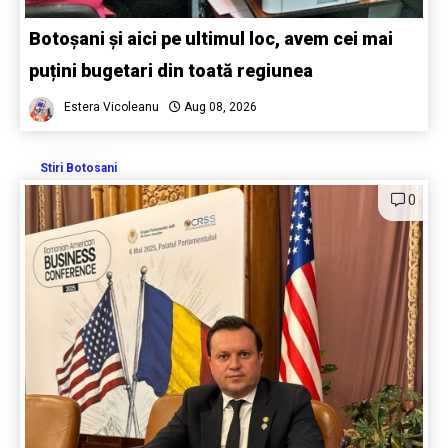
Botoșani și aici pe ultimul loc, avem cei mai
puțini bugetari din toată regiunea
Estera Vicoleanu
Aug 08, 2026
Stiri Botosani
0