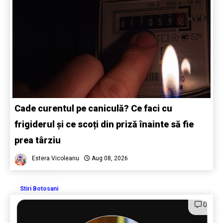
Cade curentul pe caniculă? Ce faci cu
frigiderul și ce scoți din priză înainte să fie
prea târziu
Estera Vicoleanu
Aug 08, 2026
Stiri Botosani
0