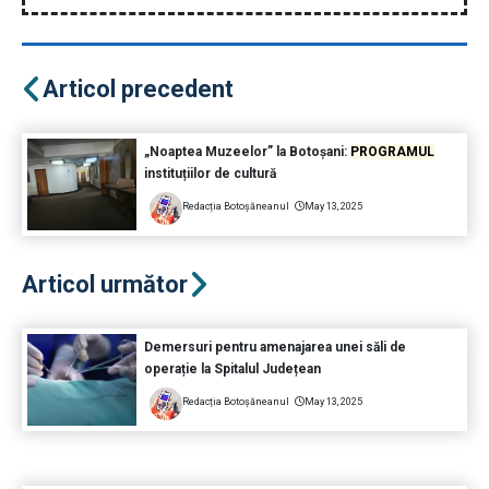
Articol precedent
„Noaptea Muzeelor” la Botoșani:
PROGRAMUL
instituțiilor de cultură
Redacția Botoșăneanul
May 13, 2025
Articol următor
Demersuri pentru amenajarea unei săli de
operație la Spitalul Județean
Redacția Botoșăneanul
May 13, 2025