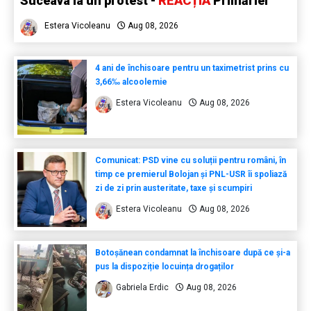
Suceava la un protest -
REACȚIA
Primăriei
Estera Vicoleanu
Aug 08, 2026
4 ani de închisoare pentru un taximetrist prins cu
3,66‰ alcoolemie
Estera Vicoleanu
Aug 08, 2026
Comunicat: PSD vine cu soluții pentru români, în
timp ce premierul Bolojan și PNL-USR îi spoliază
zi de zi prin austeritate, taxe și scumpiri
Estera Vicoleanu
Aug 08, 2026
Botoșănean condamnat la închisoare după ce și-a
pus la dispoziție locuința drogaților
Gabriela Erdic
Aug 08, 2026