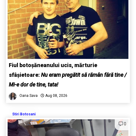
Fiul botoșăneanului ucis, mărturie
sfâșietoare:
Nu eram pregătit să rămân fără tine /
Mi-e dor de tine, tata!
Oana Sava
Aug 08, 2026
Stiri Botosani
0