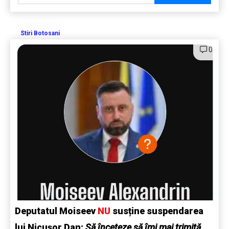
Stiri Botosani
0
Deputatul Moiseev
NU
susține suspendarea
lui Nicușor Dan:
Să înceteze să îmi mai trimită