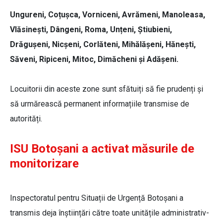
Ungureni, Coțușca, Vorniceni, Avrămeni, Manoleasa,
Vlăsinești, Dângeni, Roma, Unțeni, Știubieni,
Drăgușeni, Nicșeni, Corlăteni, Mihălășeni, Hănești,
Săveni, Ripiceni, Mitoc, Dimăcheni și Adășeni.
Locuitorii din aceste zone sunt sfătuiți să fie prudenți și
să urmărească permanent informațiile transmise de
autorități.
ISU Botoșani a activat măsurile de
monitorizare
Inspectoratul pentru Situații de Urgență Botoșani a
transmis deja înștiințări către toate unitățile administrativ-