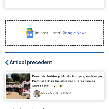
Urmăreşte-ne şi pe
Google News
Articol precedent
Primul defibrilator public din Botoșani, amplasat pe
Pietonalul Unirii: Inițiatorii vor o rețea care să
salveze vieți –
VIDEO
Gabriela Erdic
Jun 15, 2026