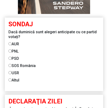
SONDAJ
Dacă duminică sunt alegeri anticipate cu ce partid
votați?
AUR
PNL
PSD
SOS România
USR
Altul
DECLARAŢIA ZILEI