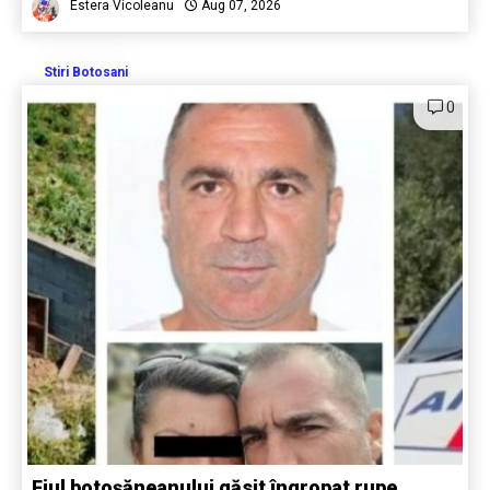
Estera Vicoleanu
Aug 07, 2026
Stiri Botosani
0
Fiul botoșăneanului găsit îngropat rupe