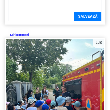
SALVEAZĂ
Stiri Botosani
0