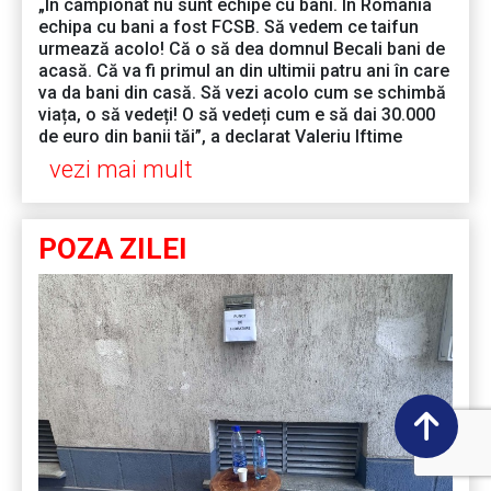
„În campionat nu sunt echipe cu bani. În România
echipa cu bani a fost FCSB. Să vedem ce taifun
urmează acolo! Că o să dea domnul Becali bani de
acasă. Că va fi primul an din ultimii patru ani în care
va da bani din casă. Să vezi acolo cum se schimbă
viața, o să vedeți! O să vedeți cum e să dai 30.000
de euro din banii tăi”, a declarat Valeriu Iftime
vezi mai mult
POZA ZILEI