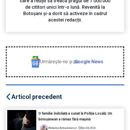
care a reușit să treacă pragul de 1.000.000
de cititori unici într-o lună. Revenită la
Botoșani și-a dorit să activeze în cadrul
acestei redacții.
Urmăreşte-ne şi pe
Google News
Articol precedent
O familie îndoliată a sunat la Poliția Locală: Un
botoșănean a rămas fără mașină
Redacția Botoșăneanul
Dec 04, 2024