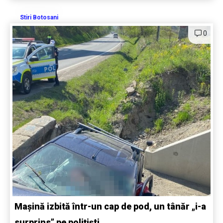
Stiri Botosani
0
Mașină izbită într-un cap de pod, un tânăr „i-a
surprins” pe polițiști