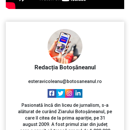
Redacția Botoșăneanul
esteravicoleanu@botosaneanul.ro
Pasionată încă din liceu de jurnalism, s-a
alăturat de curând Ziarului Botoșăneanul, pe
care îl citea de la prima apariție, pe 31
august 2009. A fost primul ziar din județ