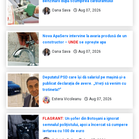
benzinării după scumpirea carburantului
Oana Sava
Aug 07, 2026
Nova ApaServ intervine la avaria produsă de un
constructor –
UNDE
se oprește apa
Oana Sava
Aug 07, 2026
Deputatul PSD care își dă salariul pe mașină și-a
publicat declarația de avere. „Vreți să venim cu
trotineta?”
Estera Vicoleanu
Aug 07, 2026
FLAGRANT:
Un șofer din Botoșani a ignorat
semnalul polițistului, apoi a încercat să cumpere
iertarea cu 100 de euro