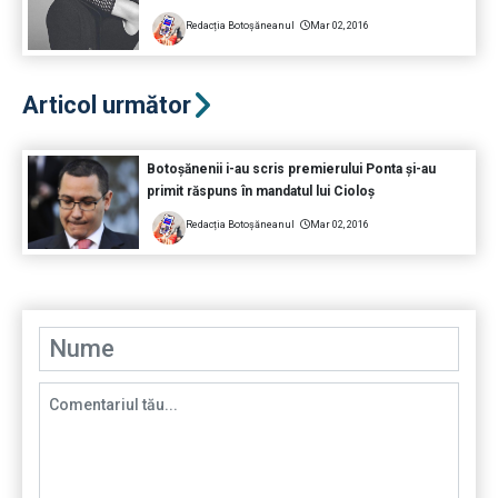
Redacția Botoșăneanul
Mar 02, 2016
Articol următor
Botoșănenii i-au scris premierului Ponta și-au
primit răspuns în mandatul lui Cioloș
Redacția Botoșăneanul
Mar 02, 2016