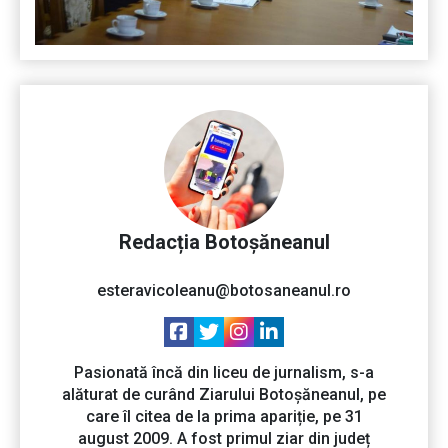
Redacția Botoșăneanul
esteravicoleanu@botosaneanul.ro
Pasionată încă din liceu de jurnalism, s-a
alăturat de curând Ziarului Botoșăneanul, pe
care îl citea de la prima apariție, pe 31
august 2009. A fost primul ziar din județ