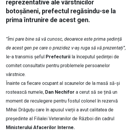
reprezentative ale vârstnicilor
botoșăneni, prefectul regăsindu-se la
prima întrunire de acest gen.
”Îmi pare bine să vă cunosc, deoarece este prima ședință
de acest gen pe care o prezidez v-aș ruga să vă prezentați”,
le-a transmis șeful
Prefecturii
la începutul ședinței de
comitet consultativ pentru problemele persoanelor
vârstnice.
Înainte ca fiecare ocupant al scaunelor de la masă să-și
rostească numele,
Dan Nechifor
a cerut să se țină un
moment de reculegere pentru fostul colonel în rezervă
Mihai Drăguțu care în apusul vieții a avut calitatea de
președinte al Filialei Veteranilor de Război din cadrul
Ministerului Afacerilor Interne.