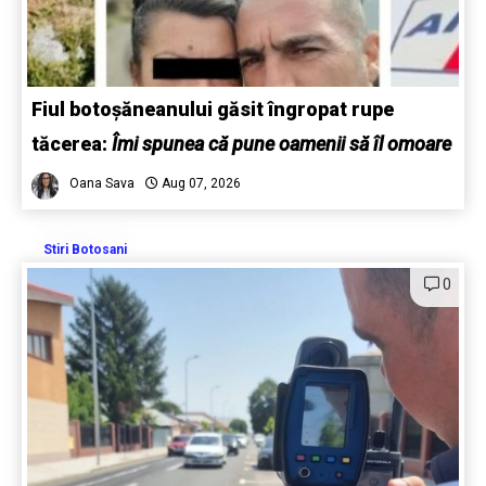
Fiul botoșăneanului găsit îngropat rupe
tăcerea:
Îmi spunea că pune oamenii să îl omoare
Oana Sava
Aug 07, 2026
Stiri Botosani
0