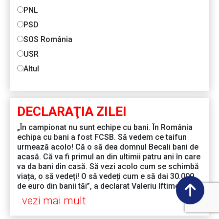
PNL
PSD
SOS România
USR
Altul
DECLARAŢIA ZILEI
„În campionat nu sunt echipe cu bani. În România
echipa cu bani a fost FCSB. Să vedem ce taifun
urmează acolo! Că o să dea domnul Becali bani de
acasă. Că va fi primul an din ultimii patru ani în care
va da bani din casă. Să vezi acolo cum se schimbă
viața, o să vedeți! O să vedeți cum e să dai 30.000
de euro din banii tăi”, a declarat Valeriu Iftime
vezi mai mult