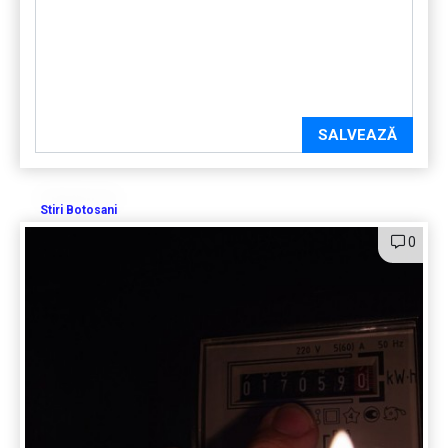
SALVEAZĂ
Stiri Botosani
0