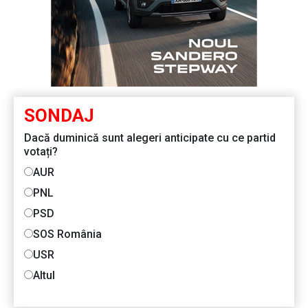
SONDAJ
Dacă duminică sunt alegeri anticipate cu ce partid
votați?
AUR
PNL
PSD
SOS România
USR
Altul