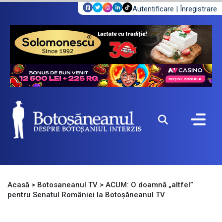
Autentificare
|
Înregistrare
Acasă
>
Botosaneanul TV
>
ACUM: O doamnă „altfel”
pentru Senatul României la Botoșăneanul TV