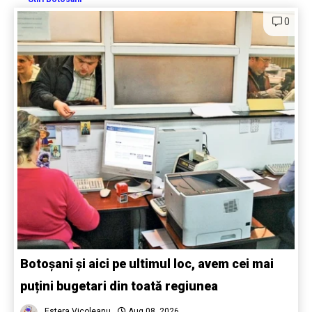
0
Botoșani și aici pe ultimul loc, avem cei mai
puțini bugetari din toată regiunea
Estera Vicoleanu
Aug 08, 2026