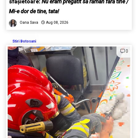
sfâșietoare:
Nu eram pregătit să rămân fără tine /
Mi-e dor de tine, tata!
Oana Sava
Aug 08, 2026
Stiri Botosani
0