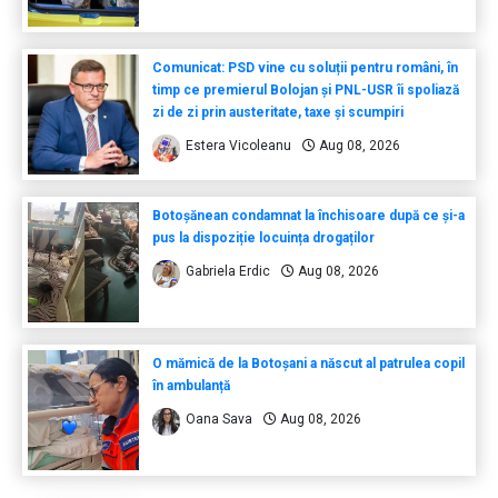
Comunicat: PSD vine cu soluții pentru români, în
timp ce premierul Bolojan și PNL-USR îi spoliază
zi de zi prin austeritate, taxe și scumpiri
Estera Vicoleanu
Aug 08, 2026
Botoșănean condamnat la închisoare după ce și-a
pus la dispoziție locuința drogaților
Gabriela Erdic
Aug 08, 2026
O mămică de la Botoșani a născut al patrulea copil
în ambulanță
Oana Sava
Aug 08, 2026