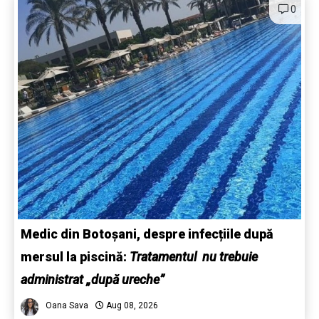
0
Medic din Botoșani, despre infecțiile după
mersul la piscină:
Tratamentul nu trebuie
administrat „după ureche”
Oana Sava
Aug 08, 2026