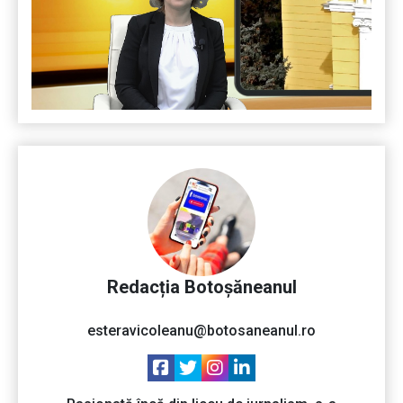
Redacția Botoșăneanul
esteravicoleanu@botosaneanul.ro