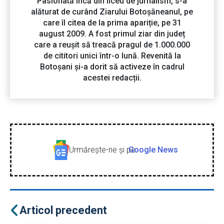
Pasionată încă din liceu de jurnalism, s-a
alăturat de curând Ziarului Botoșăneanul, pe
care îl citea de la prima apariție, pe 31
august 2009. A fost primul ziar din județ
care a reușit să treacă pragul de 1.000.000
de cititori unici într-o lună. Revenită la
Botoșani și-a dorit să activeze în cadrul
acestei redacții.
Urmăreşte-ne şi pe
Google News
Articol precedent