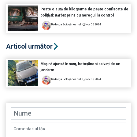
Peste o sută de kilograme de pește confiscate de
polițiști: Bărbat prins cu nereguli la control
Redacția Botoșăneanul
Nov 05, 2024
Articol următor
Mașină ajunsă în șanț, botoșăneni salvați de un
jandarm
Redacția Botoșăneanul
Nov 05, 2024