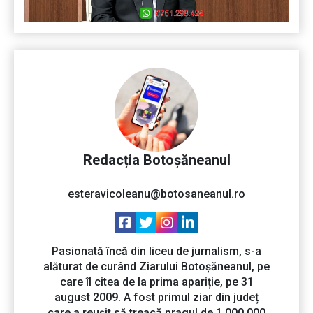
Redacția Botoșăneanul
esteravicoleanu@botosaneanul.ro
Pasionată încă din liceu de jurnalism, s-a
alăturat de curând Ziarului Botoșăneanul, pe
care îl citea de la prima apariție, pe 31
august 2009. A fost primul ziar din județ
care a reușit să treacă pragul de 1.000.000