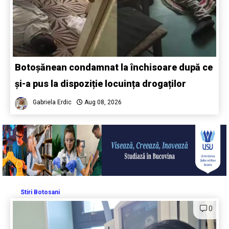
Botoșănean condamnat la închisoare după ce
și-a pus la dispoziție locuința drogaților
Gabriela Erdic
Aug 08, 2026
Stiri Botosani
0