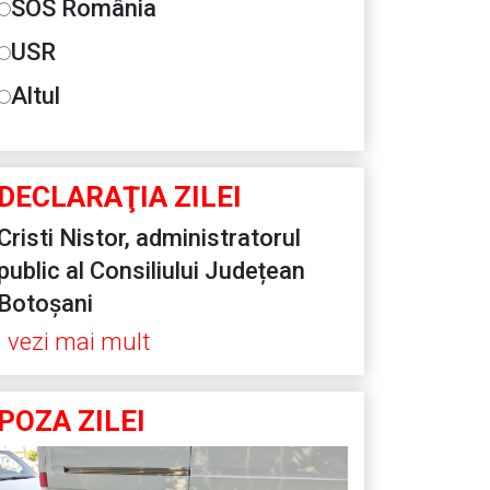
SOS România
USR
Altul
DECLARAŢIA ZILEI
Cristi Nistor, administratorul
public al Consiliului Județean
Botoșani
vezi mai mult
POZA ZILEI