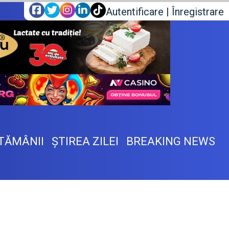
Autentificare
|
Înregistrare
TĂMÂNII
ŞTIREA ZILEI
BREAKING NEWS