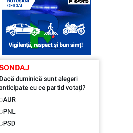
SONDAJ
Dacă duminică sunt alegeri
anticipate cu ce partid votați?
AUR
PNL
PSD