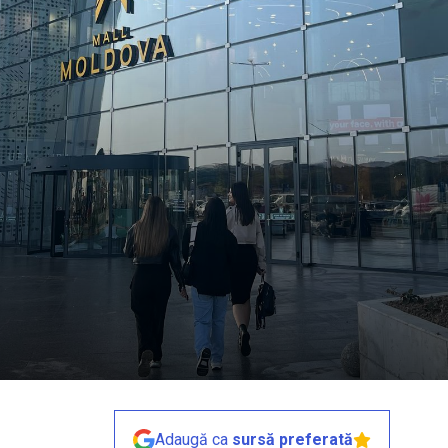
Adaugă ca
sursă preferată