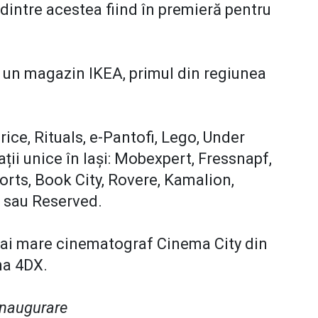
0 dintre acestea fiind în premieră pentru
și un magazin IKEA, primul din regiunea
ice, Rituals, e-Pantofi, Lego, Under
ții unice în Iași: Mobexpert, Fressnapf,
rts, Book City, Rovere, Kamalion,
 sau Reserved.
mai mare cinematograf Cinema City din
una 4DX.
inaugurare