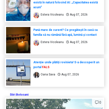
există în natură folosind AI: „Capacitatea există
acum”
Estera Vicoleanu
Aug 07, 2026
Pană mare de curent? Ce pregătești în casă ca
familia să nu rămână fără apă, lumină și contact
Estera Vicoleanu
Aug 07, 2026
Atenție unde plătiți rovinieta! S-a descoperit un
portal
FALS
Oana Sava
Aug 07, 2026
Stiri Botosani
0