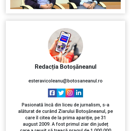
Redacția Botoșăneanul
esteravicoleanu@botosaneanul.ro
Pasionată încă din liceu de jurnalism, s-a
alăturat de curând Ziarului Botoșăneanul, pe
care îl citea de la prima apariție, pe 31
august 2009. A fost primul ziar din județ
care a reușit să treacă pragul de 1.000.000