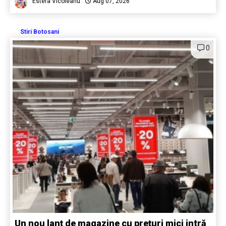
Estera Vicoleanu
Aug 07, 2026
Stiri Botosani
0
Un nou lanț de magazine cu prețuri mici intră