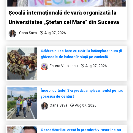
Școală internațională de vară organizată la
Universitatea „Ștefan cel Mare” din Suceava
Oana Sava
Aug 07, 2026
Căldura nu se bate cu udări la întâmplare: cum ții
ghivecele de balcon în viață pe caniculă
Estera Vicoleanu
Aug 07, 2026
Încep lucrările! S-a predat amplasamentul pentru
șoseaua de centură
Oana Sava
Aug 07, 2026
Cercetătorii au creat în premieră virusuri ce nu