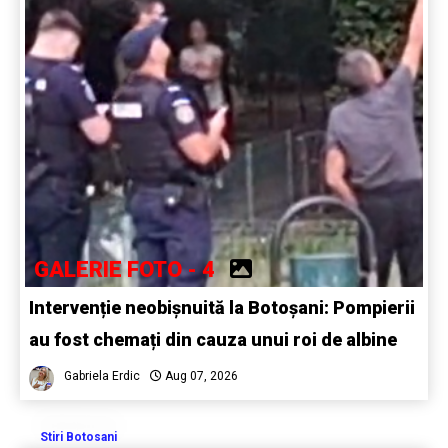
GALERIE FOTO - 4
Intervenție neobișnuită la Botoșani: Pompierii
au fost chemați din cauza unui roi de albine
Gabriela Erdic
Aug 07, 2026
Stiri Botosani