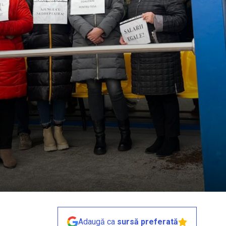
Adaugă ca
sursă preferată