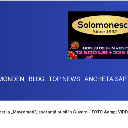
MONDEN
BLOG
TOP NEWS
ANCHETA SĂP
est la „Mavromati”, speranță pusă în Guvern - FOTO &amp; VID