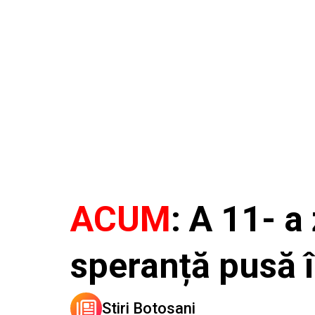
ACUM
: A 11- a
speranță pusă 
Stiri Botosani