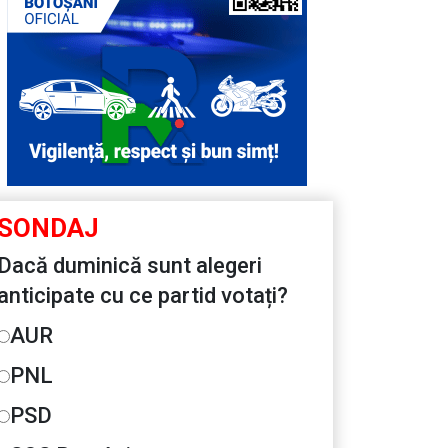
SONDAJ
Dacă duminică sunt alegeri
anticipate cu ce partid votați?
AUR
PNL
PSD