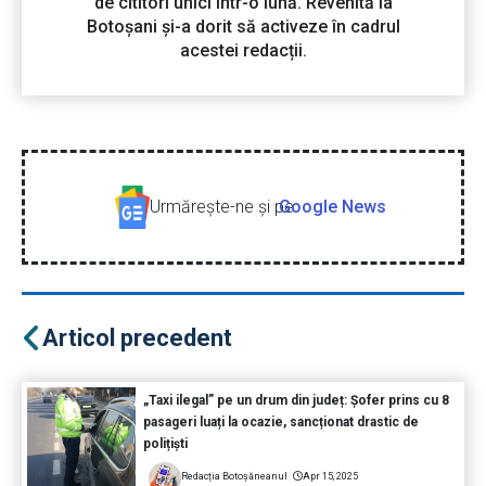
de cititori unici într-o lună. Revenită la
Botoșani și-a dorit să activeze în cadrul
acestei redacții.
Urmăreşte-ne şi pe
Google News
Articol precedent
„Taxi ilegal” pe un drum din județ: Șofer prins cu 8
pasageri luați la ocazie, sancționat drastic de
polițiști
Redacția Botoșăneanul
Apr 15, 2025