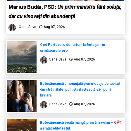
Marius Budăi, PSD:
Un prim-ministru fără soluții,
dar cu vinovați din abundență
Oana Sava
Aug 07, 2026
Cod Portocaliu de furtuni la Botoșani în
următoarele ore
Oana Sava
Aug 07, 2026
Botoșăneancă amenințată prin mesaje de iubitul
din străinătate, polițiștii îl așteaptă să-i pună
brățară
Oana Sava
Aug 07, 2026
Botoșăneancă beată mangă prinsă la volan –
CÂT
a arătat etilotestul