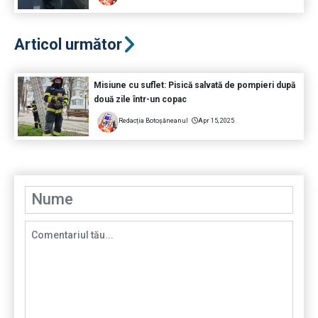
Articol următor
Misiune cu suflet: Pisică salvată de pompieri după
două zile într-un copac
Redacția Botoșăneanul
Apr 15, 2025