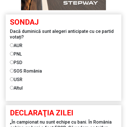
SONDAJ
Dacă duminică sunt alegeri anticipate cu ce partid
votați?
AUR
PNL
PSD
SOS România
USR
Altul
DECLARAŢIA ZILEI
„În campionat nu sunt echipe cu bani. În România