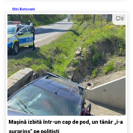
Stiri Botosani
0
Mașină izbită într-un cap de pod, un tânăr „i-a
surprins” pe polițiști