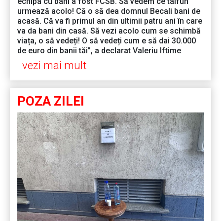
echipa cu bani a fost FCSB. Să vedem ce taifun
urmează acolo! Că o să dea domnul Becali bani de
acasă. Că va fi primul an din ultimii patru ani în care
va da bani din casă. Să vezi acolo cum se schimbă
viața, o să vedeți! O să vedeți cum e să dai 30.000
de euro din banii tăi”, a declarat Valeriu Iftime
vezi mai mult
POZA ZILEI