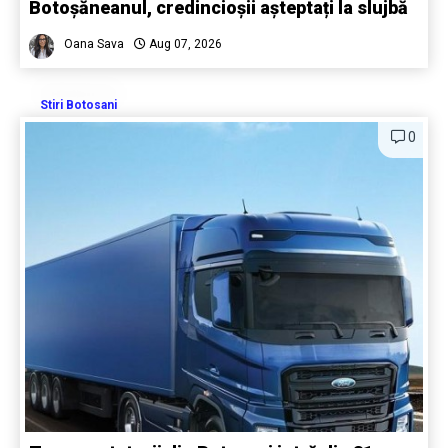
Botoșăneanul, credincioșii așteptați la slujbă
Oana Sava
Aug 07, 2026
Stiri Botosani
0