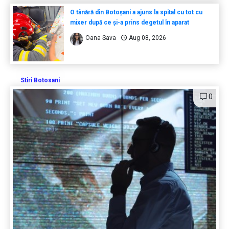
O tânără din Botoșani a ajuns la spital cu tot cu
mixer după ce și-a prins degetul în aparat
Oana Sava
Aug 08, 2026
Stiri Botosani
0