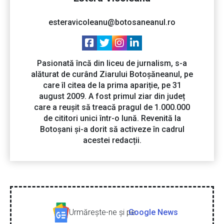
esteravicoleanu@botosaneanul.ro
Pasionată încă din liceu de jurnalism, s-a
alăturat de curând Ziarului Botoșăneanul, pe
care îl citea de la prima apariție, pe 31
august 2009. A fost primul ziar din județ
care a reușit să treacă pragul de 1.000.000
de cititori unici într-o lună. Revenită la
Botoșani și-a dorit să activeze în cadrul
acestei redacții.
Urmăreşte-ne şi pe
Google News