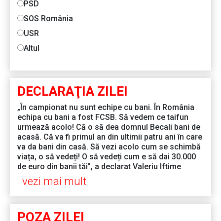
PSD
SOS România
USR
Altul
DECLARAŢIA ZILEI
„În campionat nu sunt echipe cu bani. În România
echipa cu bani a fost FCSB. Să vedem ce taifun
urmează acolo! Că o să dea domnul Becali bani de
acasă. Că va fi primul an din ultimii patru ani în care
va da bani din casă. Să vezi acolo cum se schimbă
viața, o să vedeți! O să vedeți cum e să dai 30.000
de euro din banii tăi”, a declarat Valeriu Iftime
vezi mai mult
POZA ZILEI