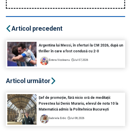
Articol precedent
Argentina lui Messi, în sferturi la CM 2026, după un
thriller în care a fost condusă cu 2-0
Estera Vicoleanu
Jul 07, 2026
Articol următor
Șef de promoție, fără nicio oră de meditații:
Povestea lui Denis Murariu, elevul de nota 10 la
Matematică admis la Politehnica București
Gabriela Erdic
Jul 08, 2026