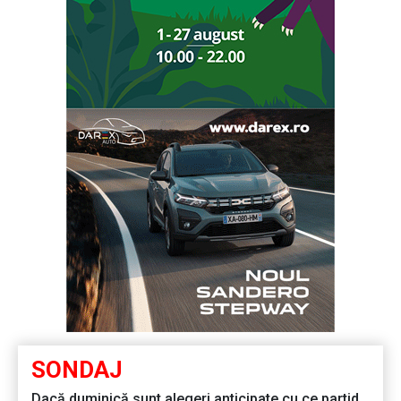
SONDAJ
Dacă duminică sunt alegeri anticipate cu ce partid