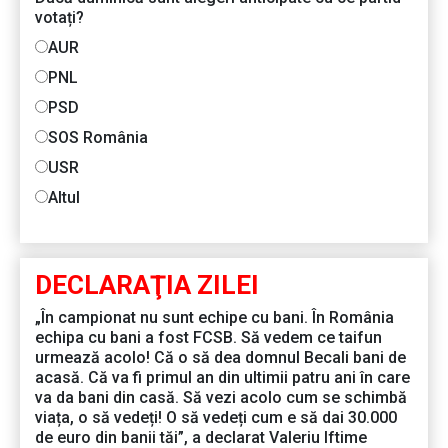
votați?
AUR
PNL
PSD
SOS România
USR
Altul
DECLARAŢIA ZILEI
„În campionat nu sunt echipe cu bani. În România
echipa cu bani a fost FCSB. Să vedem ce taifun
urmează acolo! Că o să dea domnul Becali bani de
acasă. Că va fi primul an din ultimii patru ani în care
va da bani din casă. Să vezi acolo cum se schimbă
viața, o să vedeți! O să vedeți cum e să dai 30.000
de euro din banii tăi”, a declarat Valeriu Iftime