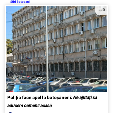
Stiri Botosani
0
Poliția face apel la botoșăneni:
Ne ajutați să
aducem oamenii acasă