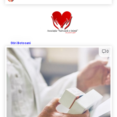
Stiri Botosani
0