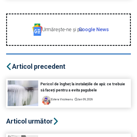
Urmăreşte-ne şi pe
Google News
Articol precedent
Pericol de îngheț la instalațiile de apă: ce trebuie
să faceți pentru a evita pagubele
Estera Vicoleanu
Jan 09, 2026
Articol următor