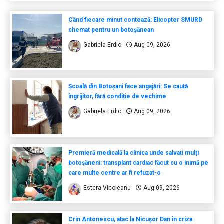
Când fiecare minut contează: Elicopter SMURD
chemat pentru un botoșănean
Gabriela Erdic
Aug 09, 2026
Școală din Botoșani face angajări: Se caută
îngrijitor, fără condiție de vechime
Gabriela Erdic
Aug 09, 2026
Premieră medicală la clinica unde salvați mulți
botoșăneni: transplant cardiac făcut cu o inimă pe
care multe centre ar fi refuzat-o
Estera Vicoleanu
Aug 09, 2026
Crin Antonescu, atac la Nicușor Dan în criza