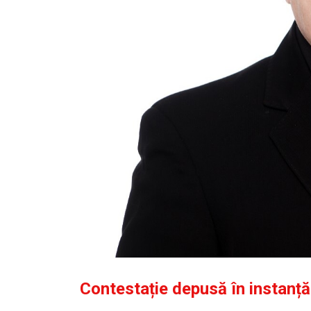
Contestație depusă în instanț