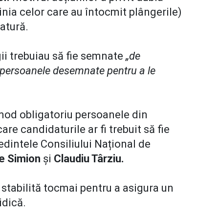
pinia celor care au întocmit plângerile)
datură.
gii trebuiau să fie semnate
„de
 persoanele desemnate pentru a le
 mod obligatoriu persoanele din
are candidaturile ar fi trebuit să fie
dintele Consiliului Național de
e Simion
și
Claudiu Târziu.
t stabilită tocmai pentru a asigura un
ridică.