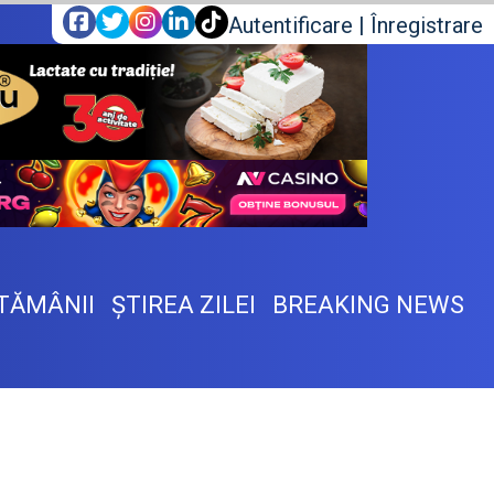
Autentificare
|
Înregistrare
TĂMÂNII
ŞTIREA ZILEI
BREAKING NEWS