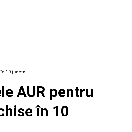
e în 10 județe
tele AUR pentru
chise în 10