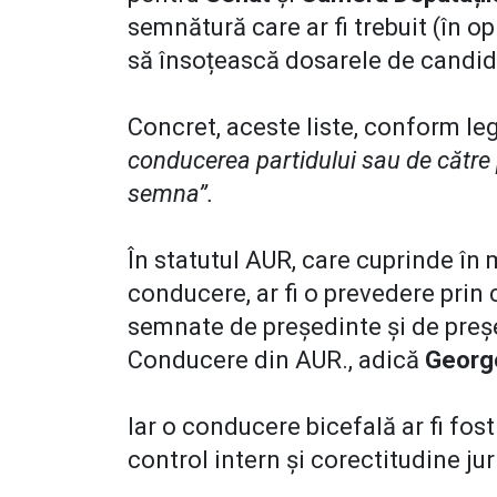
semnătură care ar fi trebuit (în o
să însoțească dosarele de candi
Concret, aceste liste, conform le
conducerea partidului sau de către
semna”.
În statutul AUR, care cuprinde în
conducere, ar fi o prevedere prin c
semnate de președinte și de preșe
Conducere din AUR., adică
Georg
Iar o conducere bicefală ar fi fos
control intern și corectitudine ju