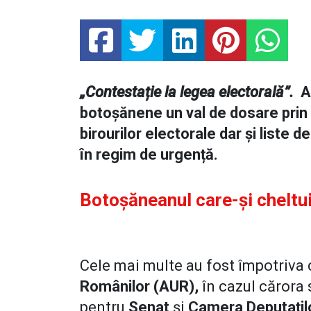
„Contestație la legea electorală”.
A
botoșănene un val de dosare prin 
birourilor electorale dar și liste
în regim de urgență.
Botoșăneanul care-și cheltui
Cele mai multe au fost împotriva 
Românilor (AUR),
în cazul cărora 
pentru
Senat
și
Camera Deputațil