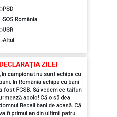
PSD
SOS România
USR
Altul
DECLARAŢIA ZILEI
„În campionat nu sunt echipe cu
bani. În România echipa cu bani
a fost FCSB. Să vedem ce taifun
urmează acolo! Că o să dea
domnul Becali bani de acasă. Că
va fi primul an din ultimii patru