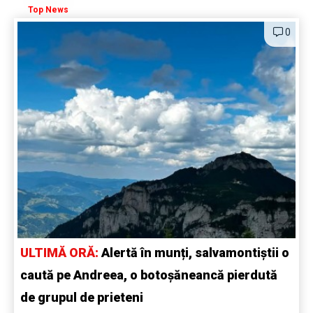
Top News
0
ULTIMĂ ORĂ:
Alertă în munți, salvamontiștii o
caută pe Andreea, o botoșăneancă pierdută
de grupul de prieteni