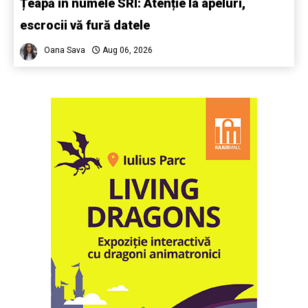
Țeapă în numele SRI: Atenție la apeluri,
escrocii vă fură datele
Oana Sava
Aug 06, 2026