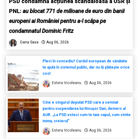
PSD condamnă acțiunea scandaloasă a USR și
PNL:
au blocat 771 de milioane de euro din banii
europeni ai României pentru a-l scăpa pe
condamnatul Dominic Fritz
Oana Sava
Aug 06, 2026
Pleci în concediu? Cardul european de sănătate
te ajută în sistemul public, dar nu îți plătește orice
cost
Estera Vicoleanu
Aug 06, 2026
Cine e singurul deputat PSD care a semnat
pentru suspendarea lui Nicușor Dan, demers al
AUR. „La PSD votezi cum te taie capul, cum simte
inima, creierul”
Estera Vicoleanu
Aug 06, 2026