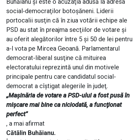
Buhăianu şi este o acuzaţia adusă la adresa
social-democraţilor botoşăneni. Liderii
portocalii susţin că în ziua votării echipe ale
PSD au stat în preajma secţiilor de votare şi
au oferit alegătorilor între 5 şi 50 de lei pentru
a-l vota pe Mircea Geoană. Parlamentarul
democrat-liberal susţine că mituirea
electoratului reprezintă unul din motivele
principale pentru care candidatul social-
democrat a cîştigat alegerile în judeţ.
„Maşinăria de votare a PSD-ului a fost pusă în
mişcare mai bine ca niciodată, a funcţionat
perfect”
, a mai afirmat
Cătălin Buhăianu.