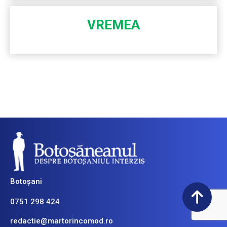
VREMEA
Botoșani
0751 298 424
redactie@martorincomod.ro