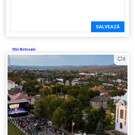
SALVEAZĂ
Stiri Botosani
0