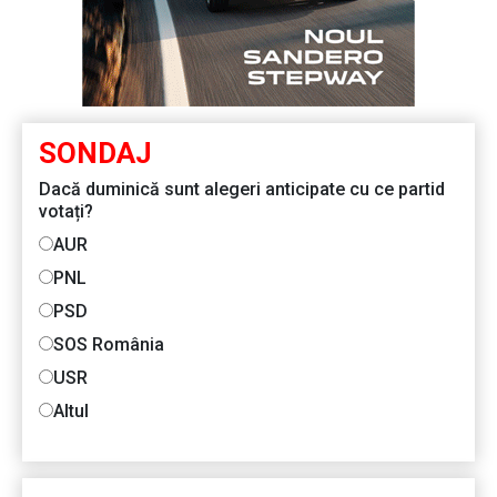
SONDAJ
Dacă duminică sunt alegeri anticipate cu ce partid
votați?
AUR
PNL
PSD
SOS România
USR
Altul