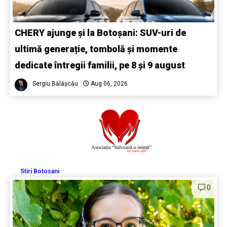
CHERY ajunge și la Botoșani: SUV-uri de
ultimă generație, tombolă și momente
dedicate întregii familii, pe 8 și 9 august
Sergiu Bălășcău
Aug 06, 2026
Stiri Botosani
0