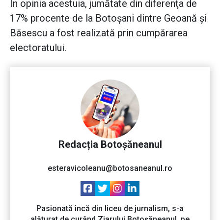
În opinia acestuia, jumătate din diferenţa de
17% procente de la Botoşani dintre Geoană şi
Băsescu a fost realizată prin cumpărarea
electoratului.
Redacția Botoșăneanul
esteravicoleanu@botosaneanul.ro
Pasionată încă din liceu de jurnalism, s-a
alăturat de curând Ziarului Botoșăneanul, pe