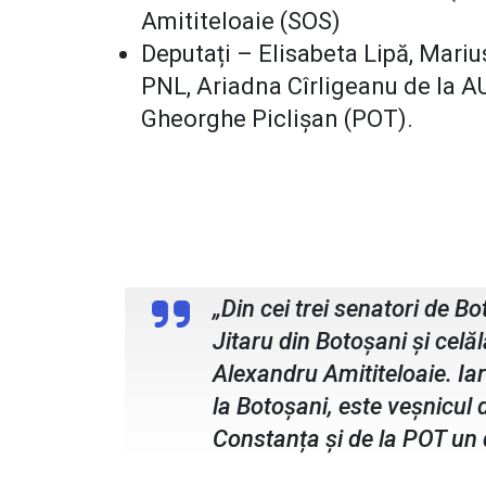
Amititeloaie (SOS)
Deputați – Elisabeta Lipă, Mariu
PNL, Ariadna Cîrligeanu de la A
Gheorghe Piclișan (POT).
Valeriu Iftime, președintele PNL
„Din cei trei senatori de B
Jitaru din Botoșani și celă
Alexandru Amititeloaie. Iar
la Botoșani, este veșnicul
Constanța și de la POT un 