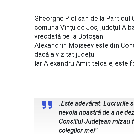
Gheorghe Piclișan de la Partidul 
comuna Vînțu de Jos, județul Alba
vreodată pe la Botoșani.
Alexandrin Moiseev este din Cons
dacă a vizitat județul.
Iar Alexandru Amititeloaie, este f
Valeriu Iftime, președintele PNL
„Este adevărat. Lucrurile 
nevoia noastră de a ne dez
Consiliul Județean mizau f
colegilor mei”