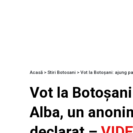
Acasă
>
Stiri Botosani
>
Vot la Botoșani: ajung p
Vot la Botoșani
Alba, un anonim
declarat –
VID