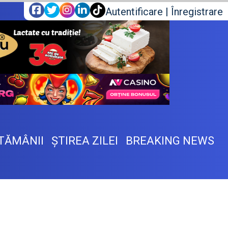
Autentificare
|
Înregistrare
TĂMÂNII
ŞTIREA ZILEI
BREAKING NEWS