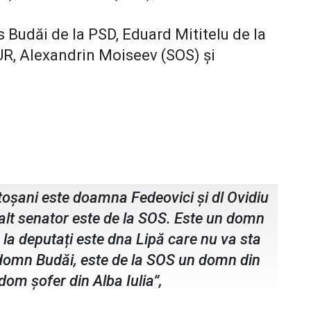
s Budăi de la PSD, Eduard Mititelu de la
UR, Alexandrin Moiseev (SOS) și
 Botoșani
otoșani este doamna Fedeovici și dl Ovidiu
lalt senator este de la SOS. Este un domn
 la deputați este dna Lipă care nu va sta
 domn Budăi, este de la SOS un domn din
dom șofer din Alba Iulia”,