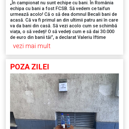
„În campionat nu sunt echipe cu bani. În România
echipa cu bani a fost FCSB. Să vedem ce taifun
urmează acolo! Că o să dea domnul Becali bani de
acasă. Că va fi primul an din ultimii patru ani în care
va da bani din casă. Să vezi acolo cum se schimbă
viața, o să vedeți! O să vedeți cum e să dai 30.000
de euro din banii tăi”, a declarat Valeriu Iftime
vezi mai mult
POZA ZILEI