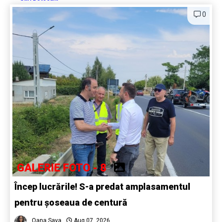
0
GALERIE FOTO - 8
Încep lucrările! S-a predat amplasamentul
pentru șoseaua de centură
Oana Sava
Aug 07, 2026