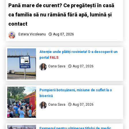
Pană mare de curent? Ce pregătești în casă
ca familia să nu rămână fără apă, lumină și
contact
Estera Vicoleanu
Aug 07, 2026
Atenție unde plătiți rovinieta! S-a descoperit un
portal
FALS
Oana Sava
Aug 07, 2026
Pompierii botoșăneni, misiune de suflet la o
biserică
Oana Sava
Aug 07, 2026
Examenul pentru obținerea titlului de medic