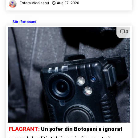
Estera Vicoleanu
Aug 07, 2026
Stiri Botosani
0
FLAGRANT:
Un șofer din Botoșani a ignorat