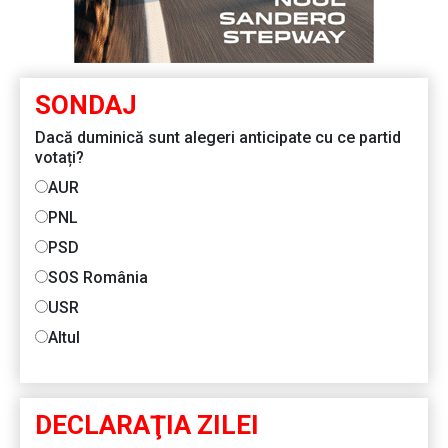
SONDAJ
Dacă duminică sunt alegeri anticipate cu ce partid
votați?
AUR
PNL
PSD
SOS România
USR
Altul
DECLARAŢIA ZILEI