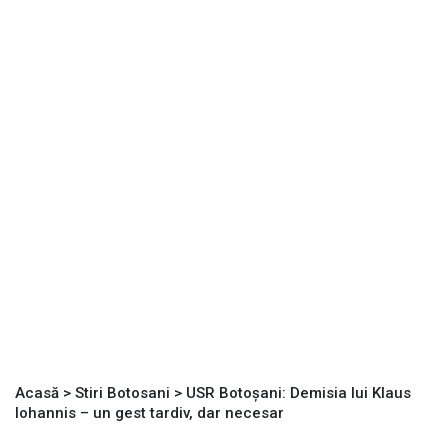
Acasă
>
Stiri Botosani
>
USR Botoșani: Demisia lui Klaus
Iohannis – un gest tardiv, dar necesar