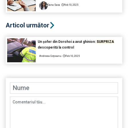
Oana Sava
Feb 10, 2025
Articol următor
Un șofer din Dorohoi a avut ghinion:
SURPRIZA
descoperită la control
Andreea Coțovanu
Feb 10, 2025