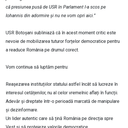
că presiunea pusă de USR în Parlament l-a scos pe
Iohannis din adormire și nu ne vom opri aici.”
USR Botoșani subliniază că în acest moment critic este
nevoie de mobilizarea tuturor forțelor democratice pentru
a readuce România pe drumul corect.
Vom continua să luptăm pentru:
Reașezarea instituțiilor statului astfel încât să lucreze în
interesul cetățenilor, nu al celor vremelnic aflați în funcții.
Adevăr și dreptate într-o perioadă marcată de manipulare
și dezinformare.
Un lider autentic care să țină România pe direcția spre
Vest și să protejeze valorile democratice.