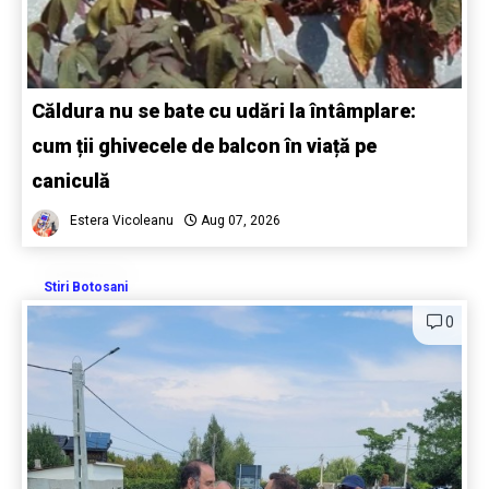
Căldura nu se bate cu udări la întâmplare:
cum ții ghivecele de balcon în viață pe
caniculă
Estera Vicoleanu
Aug 07, 2026
Stiri Botosani
0