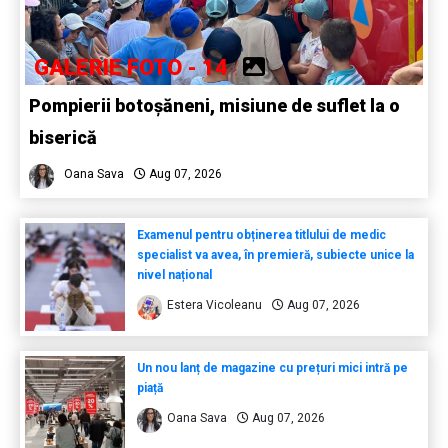
GALERIE FOTO - 14
Pompierii botoșăneni, misiune de suflet la o
biserică
Oana Sava
Aug 07, 2026
Examenul pentru obținerea titlului de medic
specialist va avea, în premieră, subiecte unice la
nivel național
Estera Vicoleanu
Aug 07, 2026
Un nou lanț de magazine cu prețuri mici intră pe
piață
Oana Sava
Aug 07, 2026