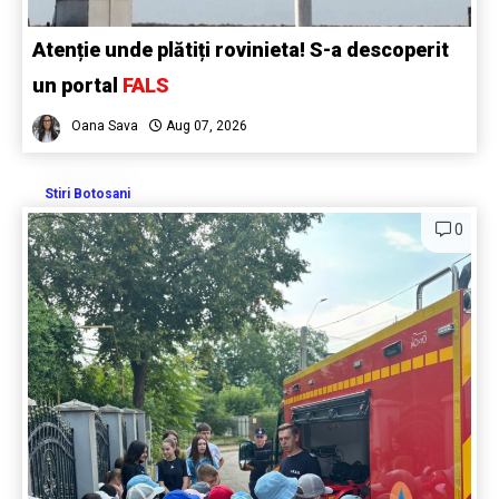
Atenție unde plătiți rovinieta! S-a descoperit
un portal
FALS
Oana Sava
Aug 07, 2026
Stiri Botosani
0