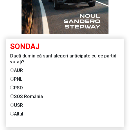
SONDAJ
Dacă duminică sunt alegeri anticipate cu ce partid
votați?
AUR
PNL
PSD
SOS România
USR
Altul