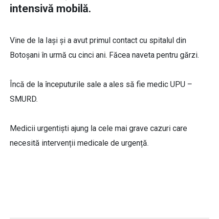
intensivă mobilă.
Vine de la Iași și a avut primul contact cu spitalul din
Botoșani în urmă cu cinci ani. Făcea naveta pentru gărzi.
Încă de la începuturile sale a ales să fie medic UPU –
SMURD.
Medicii urgentiști ajung la cele mai grave cazuri care
necesită intervenții medicale de urgență.
Dr. Dănuț Panaitescu, medic UPU
SMURD