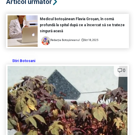
Articol următor
Medicul botoșănean Flavia Groșan, în comă
profundă la spital după ce a încercat să se trateze
singură acasă
Redacția Botoșăneanul
Oct 18, 2025
Stiri Botosani
0