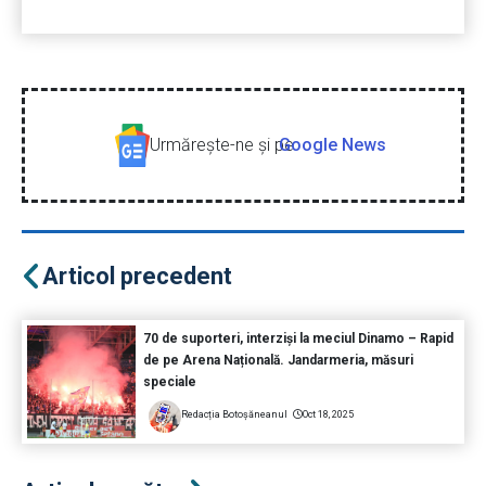
Urmăreşte-ne şi pe
Google News
Articol precedent
70 de suporteri, interziși la meciul Dinamo – Rapid
de pe Arena Națională. Jandarmeria, măsuri
speciale
Redacția Botoșăneanul
Oct 18, 2025