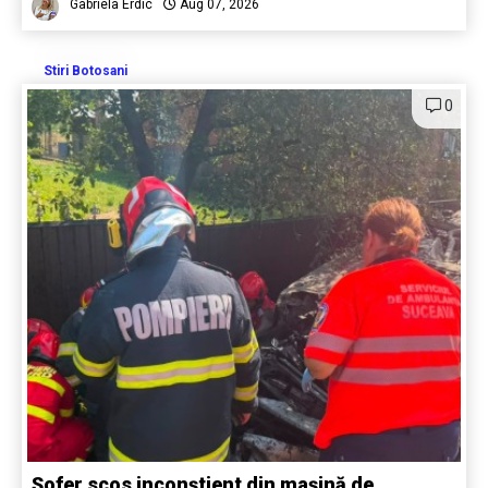
Gabriela Erdic
Aug 07, 2026
Stiri Botosani
0
Șofer scos inconștient din mașină de