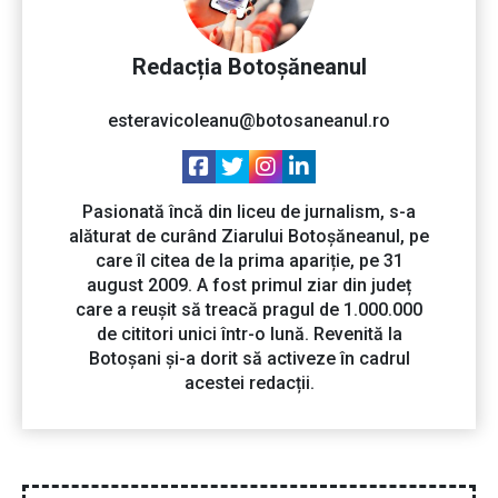
Redacția Botoșăneanul
esteravicoleanu@botosaneanul.ro
Pasionată încă din liceu de jurnalism, s-a
alăturat de curând Ziarului Botoșăneanul, pe
care îl citea de la prima apariție, pe 31
august 2009. A fost primul ziar din județ
care a reușit să treacă pragul de 1.000.000
de cititori unici într-o lună. Revenită la
Botoșani și-a dorit să activeze în cadrul
acestei redacții.