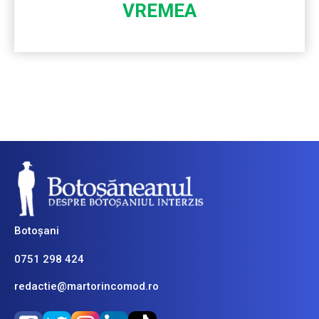
VREMEA
Botoșani
0751 298 424
redactie@martorincomod.ro