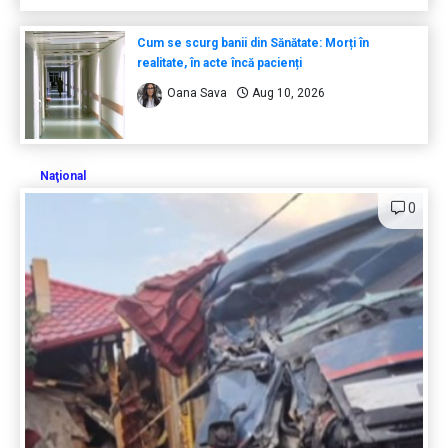
Cum se scurg banii din Sănătate: Morți în
realitate, în acte încă pacienți
Oana Sava
Aug 10, 2026
Naţional
0