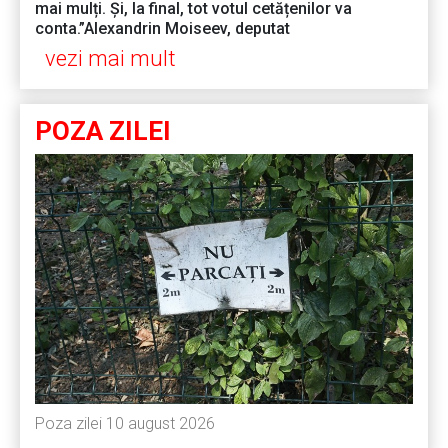
mai mulți. Și, la final, tot votul cetățenilor va
conta.”Alexandrin Moiseev, deputat
vezi mai mult
POZA ZILEI
Poza zilei 10 august 2026