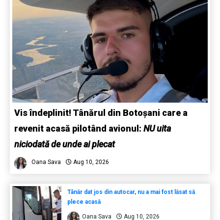
Vis îndeplinit! Tânărul din Botoșani care a
revenit acasă pilotând avionul:
NU uita
niciodată de unde ai plecat
Oana Sava
Aug 10, 2026
Tânăr dat jos din autocar, nu a mai fost lăsat să
plece acasă
Oana Sava
Aug 10, 2026