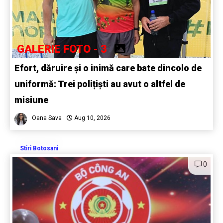
GALERIE FOTO - 3
Efort, dăruire și o inimă care bate dincolo de
uniformă: Trei polițiști au avut o altfel de
misiune
Oana Sava
Aug 10, 2026
Stiri Botosani
0