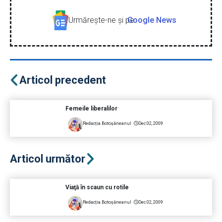
Urmăreşte-ne şi pe
Google News
Articol precedent
Femeile liberalilor
Redacția Botoșăneanul
Dec 02, 2009
Articol următor
Viaţă în scaun cu rotile
Redacția Botoșăneanul
Dec 02, 2009