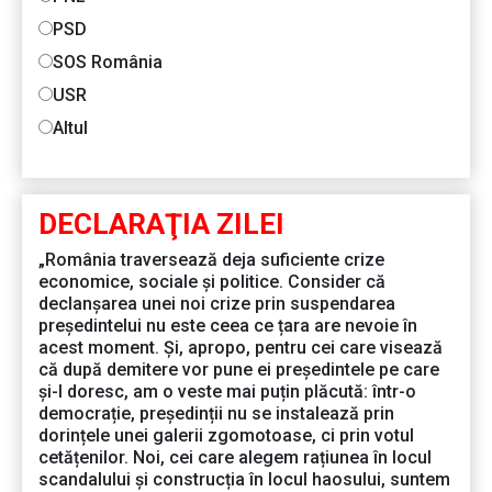
PSD
SOS România
USR
Altul
DECLARAŢIA ZILEI
„România traversează deja suficiente crize
economice, sociale și politice. Consider că
declanșarea unei noi crize prin suspendarea
președintelui nu este ceea ce țara are nevoie în
acest moment. Și, apropo, pentru cei care visează
că după demitere vor pune ei președintele pe care
și-l doresc, am o veste mai puțin plăcută: într-o
democrație, președinții nu se instalează prin
dorințele unei galerii zgomotoase, ci prin votul
cetățenilor. Noi, cei care alegem rațiunea în locul
scandalului și construcția în locul haosului, suntem