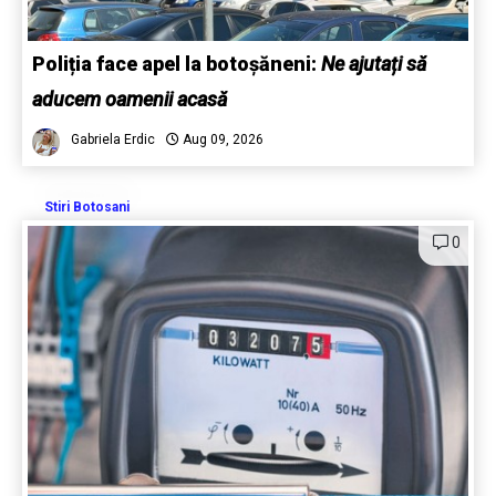
Poliția face apel la botoșăneni:
Ne ajutați să
aducem oamenii acasă
Gabriela Erdic
Aug 09, 2026
Stiri Botosani
0