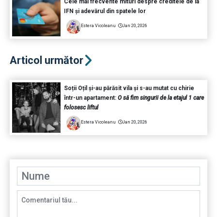
Cele mai frecvente mituri despre creditele de la
IFN și adevărul din spatele lor
Estera Vicoleanu
Jan 20, 2026
Articol următor
Soții Oțil și-au părăsit vila și s-au mutat cu chirie
într-un apartament:
O să fim singurii de la etajul 1 care
folosesc liftul
Estera Vicoleanu
Jan 20, 2026