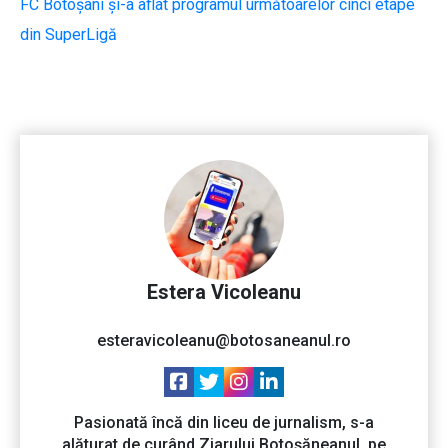
FC Botoșani și-a aflat programul următoarelor cinci etape
din SuperLigă
Estera Vicoleanu
esteravicoleanu@botosaneanul.ro
Pasionată încă din liceu de jurnalism, s-a
alăturat de curând Ziarului Botoșăneanul, pe