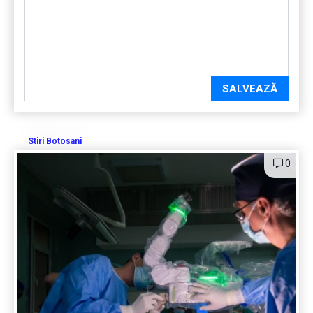
SALVEAZĂ
Stiri Botosani
0