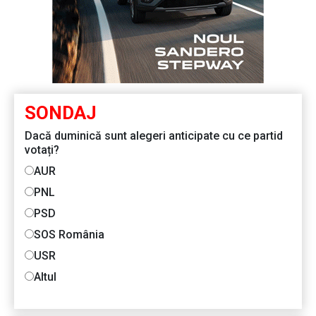
SONDAJ
Dacă duminică sunt alegeri anticipate cu ce partid
votați?
AUR
PNL
PSD
SOS România
USR
Altul