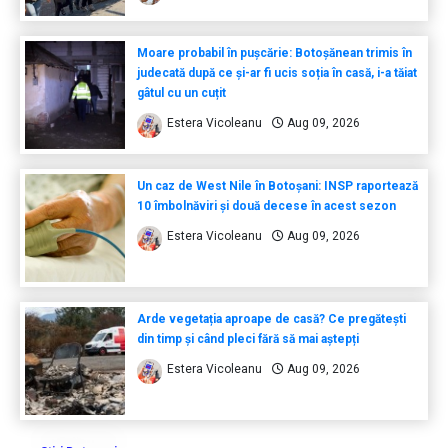
Moare probabil în pușcărie: Botoșănean trimis în
judecată după ce și-ar fi ucis soția în casă, i-a tăiat
gâtul cu un cuțit
Estera Vicoleanu
Aug 09, 2026
Un caz de West Nile în Botoșani: INSP raportează
10 îmbolnăviri și două decese în acest sezon
Estera Vicoleanu
Aug 09, 2026
Arde vegetația aproape de casă? Ce pregătești
din timp și când pleci fără să mai aștepți
Estera Vicoleanu
Aug 09, 2026