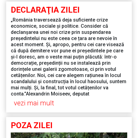
DECLARAŢIA ZILEI
„România traversează deja suficiente crize
economice, sociale și politice. Consider că
declanșarea unei noi crize prin suspendarea
președintelui nu este ceea ce țara are nevoie în
acest moment. Și, apropo, pentru cei care visează
că după demitere vor pune ei președintele pe care
și-l doresc, am o veste mai puțin plăcută: într-o
democrație, președinții nu se instalează prin
dorințele unei galerii zgomotoase, ci prin votul
cetățenilor. Noi, cei care alegem rațiunea în locul
scandalului și construcția în locul haosului, suntem
mai mulți. Și, la final, tot votul cetățenilor va
conta.”Alexandrin Moiseev, deputat
vezi mai mult
POZA ZILEI