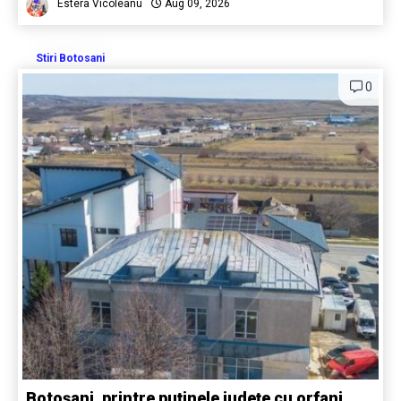
Estera Vicoleanu
Aug 09, 2026
Stiri Botosani
0
Botoșani, printre puținele județe cu orfani