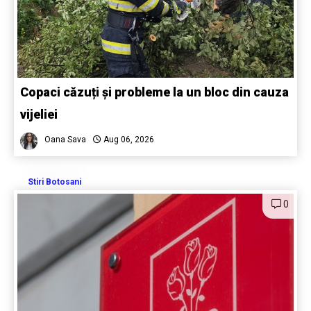
Copaci căzuți și probleme la un bloc din cauza
vijeliei
Oana Sava
Aug 06, 2026
Stiri Botosani
0