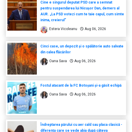
Cine e singurul deputat PSD care a semnat
pentru suspendarea lui Nicușor Dan, demers al
AUR. „La PSD votezi cum te taie capul, cum simte
inima, creierul”
Estera Vicoleanu
Aug 06, 2026
Cinci case, un depozit și o spălătorie auto salvate
din calea flăcărilor
Oana Sava
Aug 06, 2026
Fostul atacant de la FC Botoșani și-a găsit echipă
Oana Sava
Aug 06, 2026
Îndreptarea părului cu aer cald sau placa clasică -
diferența care se vede abia după câteva