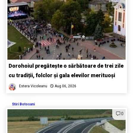
Dorohoiul pregătește o sărbătoare de trei zile
cu tradiții, folclor și gala elevilor merituoși
Estera Vicoleanu
Aug 06, 2026
Stiri Botosani
0