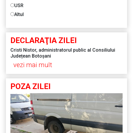
USR
Altul
DECLARAŢIA ZILEI
Cristi Nistor, administratorul public al Consiliului
Județean Botoșani
vezi mai mult
POZA ZILEI