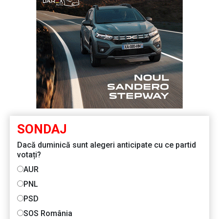
SONDAJ
Dacă duminică sunt alegeri anticipate cu ce partid
votați?
AUR
PNL
PSD
SOS România