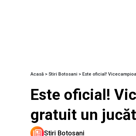
Acasă
>
Stiri Botosani
>
Este oficial! Vicecampio
Este oficial! V
gratuit un jucă
Stiri Botosani