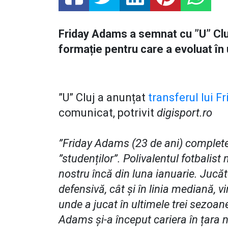
Friday Adams a semnat cu ”U” Cluj
formație pentru care a evoluat în 
”U” Cluj a anunțat
transferul lui 
comunicat, potrivit
digisport.ro
”Friday Adams (23 de ani) complete
”studenților”. Polivalentul fotbalist
nostru încă din luna ianuarie. Jucăt
defensivă, cât și în linia mediană, v
unde a jucat în ultimele trei sezoan
Adams și-a început cariera în țara 