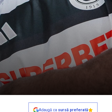
Adaugă ca
sursă preferată