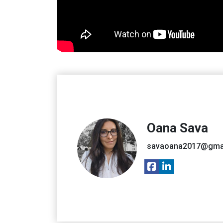
Oana Sava
savaoana2017@gma