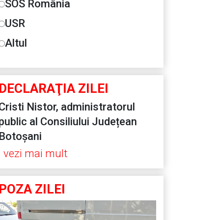
SOS România
USR
Altul
DECLARAŢIA ZILEI
Cristi Nistor, administratorul
public al Consiliului Județean
Botoșani
vezi mai mult
POZA ZILEI