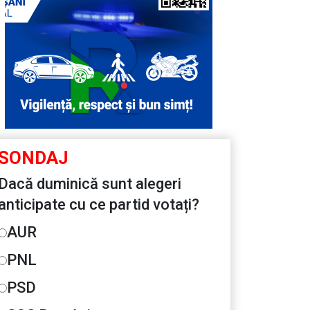
SONDAJ
Dacă duminică sunt alegeri
anticipate cu ce partid votați?
AUR
PNL
PSD