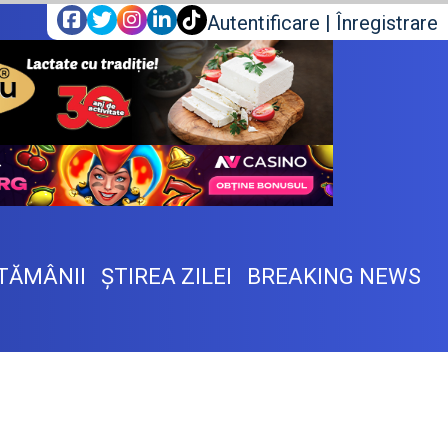
Autentificare
|
Înregistrare
TĂMÂNII
ŞTIREA ZILEI
BREAKING NEWS