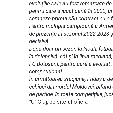
evoluțiile sale au fost remarcate de 
pentru care a jucat până în 2022, ur
semneze primul său contract cu o f
Pentru multipla campioană a Armenie
de prezențe în sezonul 2022-2023 și
decisivă.
După doar un sezon la Noah, fotbali
în defensivă, cât și în linia median
FC Botoșani, pentru care a evoluat 
competițional.
În următoarea stagiune, Friday a de
echipei din nordul Moldovei, bifând 
de partide, în toate competițiile, ju
”U” Cluj, pe site-ul oficia