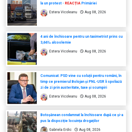
la un protest -
REACȚIA
Primăriei
Estera Vicoleanu
Aug 08, 2026
4 ani de închisoare pentru un taximetrist prins cu
3,66‰ alcoolemie
Estera Vicoleanu
Aug 08, 2026
Comunicat: PSD vine cu soluții pentru români, în
timp ce premierul Bolojan și PNL-USR îi spoliază
zi de zi prin austeritate, taxe și scumpiri
Estera Vicoleanu
Aug 08, 2026
Botoșănean condamnat la închisoare după ce și-a
pus la dispoziție locuința drogaților
Gabriela Erdic
Aug 08, 2026