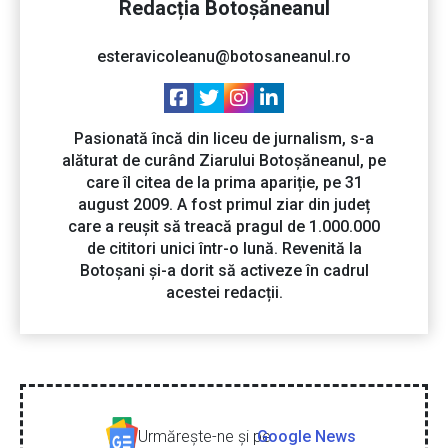
Redacția Botoșăneanul
esteravicoleanu@botosaneanul.ro
Pasionată încă din liceu de jurnalism, s-a
alăturat de curând Ziarului Botoșăneanul, pe
care îl citea de la prima apariție, pe 31
august 2009. A fost primul ziar din județ
care a reușit să treacă pragul de 1.000.000
de cititori unici într-o lună. Revenită la
Botoșani și-a dorit să activeze în cadrul
acestei redacții.
Urmăreşte-ne şi pe
Google News