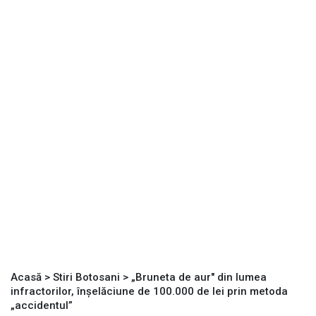
Acasă
>
Stiri Botosani
>
„Bruneta de aur" din lumea
infractorilor, înşelăciune de 100.000 de lei prin metoda
„accidentul”