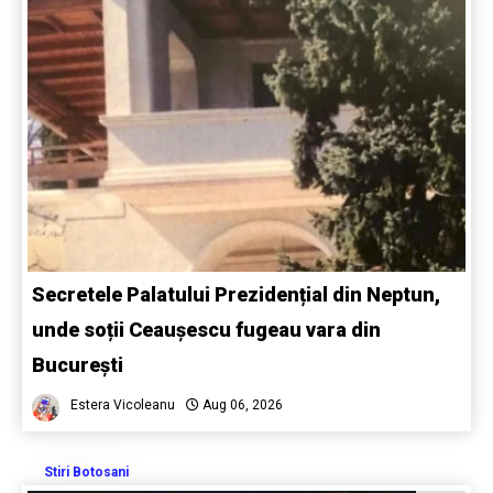
Secretele Palatului Prezidențial din Neptun,
unde soții Ceaușescu fugeau vara din
București
Estera Vicoleanu
Aug 06, 2026
Stiri Botosani