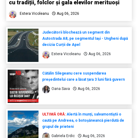
cu tradiții, folclor și gala elevilor merituoși
Estera Vicoleanu
Aug 06, 2026
Judecătorii blochează un segment din
Autostrada A8, pe segmentul Iași - Ungheni după
decizia Curții de Apel
Estera Vicoleanu
Aug 06, 2026
Cătălin Silegeanu cere suspendarea
președintelui care a lăsat țara 3 luni fără guvern
Oana Sava
Aug 06, 2026
ULTIMĂ ORĂ:
Alertă în munți, salvamontiștii o
caută pe Andreea, o botoșăneancă pierdută de
grupul de prieteni
Gabriela Erdic
Aug 06, 2026