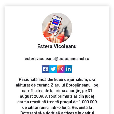
Estera Vicoleanu
esteravicoleanu@botosaneanul.ro
Pasionată încă din liceu de jurnalism, s-a
alăturat de curând Ziarului Botoșăneanul, pe
care îl citea de la prima apariție, pe 31
august 2009. A fost primul ziar din județ
care a reușit să treacă pragul de 1.000.000
de cititori unici într-o lună. Revenită la
Botoșani și-a dorit să activeze în cadrul