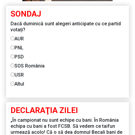
SONDAJ
Dacă duminică sunt alegeri anticipate cu ce partid
votați?
AUR
PNL
PSD
SOS România
USR
Altul
DECLARAŢIA ZILEI
„În campionat nu sunt echipe cu bani. În România
echipa cu bani a fost FCSB. Să vedem ce taifun
urmează acolo! Că o să dea domnul Becali bani de