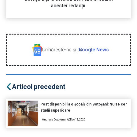
acestei redacții.
Urmăreşte-ne şi pe
Google News
Articol precedent
Post disponibil la o școală din Botoșani: Nu se cer
studii superioare
Andreea Coțovanu
Dec 12, 2025