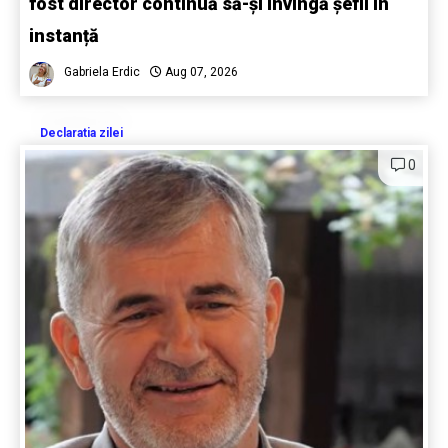
fost director continuă să-și învingă șefii în
instanță
Gabriela Erdic
Aug 07, 2026
Declaratia zilei
0