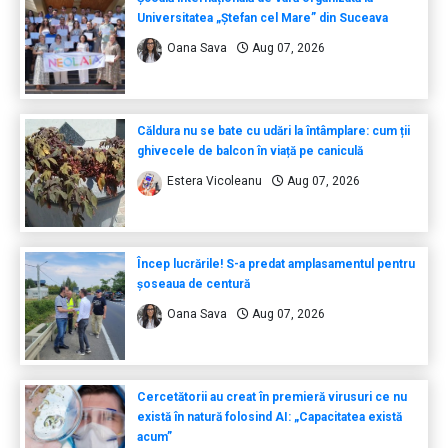
Universitatea „Ștefan cel Mare” din Suceava
Oana Sava
Aug 07, 2026
Căldura nu se bate cu udări la întâmplare: cum ții
ghivecele de balcon în viață pe caniculă
Estera Vicoleanu
Aug 07, 2026
Încep lucrările! S-a predat amplasamentul pentru
șoseaua de centură
Oana Sava
Aug 07, 2026
Cercetătorii au creat în premieră virusuri ce nu
există în natură folosind AI: „Capacitatea există
acum”