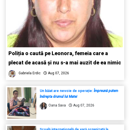
Poliția o caută pe Leonora, femeia care a
plecat de acasă și nu s-a mai auzit de ea nimic
Gabriela Erdic
Aug 07, 2026
Un băiat are nevoie de operație:
Împreună putem
îndrepta drumul lui Matei
Oana Sava
Aug 07, 2026
Școală internațională de vară organizată la