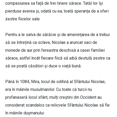
compasiunea sa față de trei tinere sărace. Tatăl lor își
pierduse averea și, odată cu ea, toată speranța de a oferi
zestre fiicelor sale.
Pentru a le salva de sărăcie și de amenințarea de a trebui
să se întrețină ca sclave, Nicolae a aruncat saci de
monede de aur prin fereastra deschisă a casei familiei
sărace, astfel încât fiecare fiică să aibă destulă zestre ca
să se poată căsători și duce o viață bună.
Până în 1084, Mira, locul de odihnă al Sfântului Nicolae,
era în mâinile musulmanilor. Cu toate că turcii nu
profanaseră locul sfânt, mulți creștini din Occident au
considerat scandalos ca relicvele Sfântului Nicolae să fie
în mâinile dușmanului.