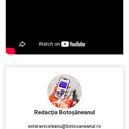
Redacția Botoșăneanul
esteravicoleanu@botosaneanul.ro