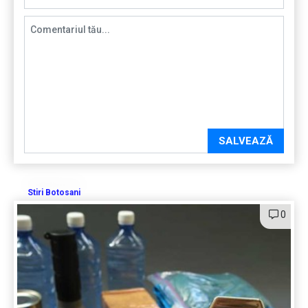
SALVEAZĂ
Stiri Botosani
0