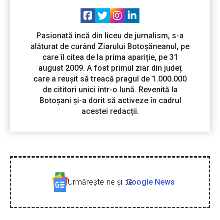
Pasionată încă din liceu de jurnalism, s-a
alăturat de curând Ziarului Botoșăneanul, pe
care îl citea de la prima apariție, pe 31
august 2009. A fost primul ziar din județ
care a reușit să treacă pragul de 1.000.000
de cititori unici într-o lună. Revenită la
Botoșani și-a dorit să activeze în cadrul
acestei redacții.
Urmăreşte-ne şi pe
Google News