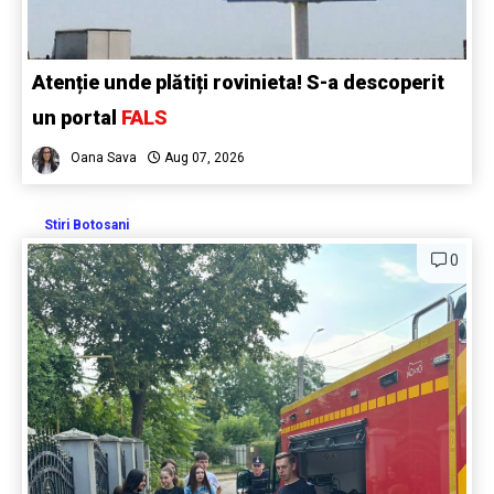
Atenție unde plătiți rovinieta! S-a descoperit
un portal
FALS
Oana Sava
Aug 07, 2026
Stiri Botosani
0