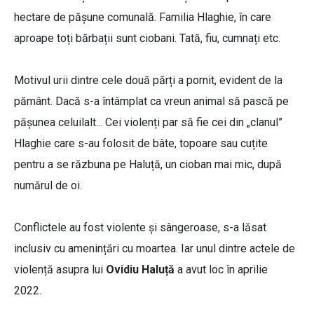
hectare de pășune comunală. Familia Hlaghie, în care
aproape toți bărbații sunt ciobani. Tată, fiu, cumnați etc.
Motivul urii dintre cele două părți a pornit, evident de la
pământ. Dacă s-a întâmplat ca vreun animal să pască pe
pășunea celuilalt... Cei violenți par să fie cei din „clanul”
Hlaghie care s-au folosit de bâte, topoare sau cuțite
pentru a se răzbuna pe Haluță, un cioban mai mic, după
numărul de oi.
Conflictele au fost violente și sângeroase, s-a lăsat
inclusiv cu amenințări cu moartea. Iar unul dintre actele de
violență asupra lui
Ovidiu Haluță
a avut loc în aprilie
2022.