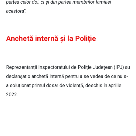
partea celor doi, ci și din partea membrilor familiei
acestora”.
Anchetă internă și la Poliție
Reprezentanții Inspectoratului de Poliție Județean (IPJ) au
declanșat o anchetă internă pentru a se vedea de ce nu s-
a soluționat primul dosar de violență, deschis în aprilie
2022.
Delia Nenișcu, purtător de cuvânt IPJ
Botoșani