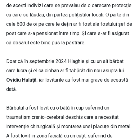
de acești indivizi care se prevalau de o oarecare protecție
cu care se lăudau, din partea polițiștilor locali. O parte din
cele 600 de oi pe care le dețin ar fi fost ale fostului șef de
post care s-a pensionat între timp. Și care s-ar fi asigurat
că dosarul este bine pus la păstrare.
Doar că în septembrie 2024 Hlaghie și cu un alt bărbat
care lucra și el ca cioban ar fi tăbărât din nou asupra lui
Ovidiu Haluță
, iar loviturile au fost mai grave de această
dată.
Bărbatul a fost lovit cu o bâtă în cap suferind un
traumatism cranio-cerebral deschis care a necesitat
intervenție chirurgicală și montarea unei plăcuțe din metal.
A fost lovit în zona facială cu un cuțit, suferind de