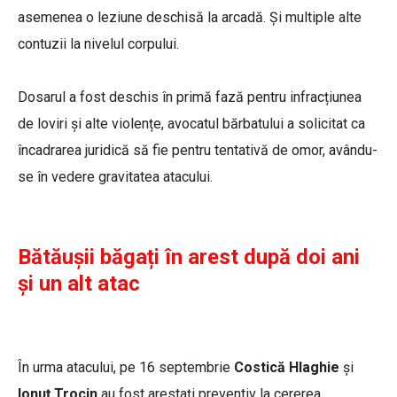
asemenea o leziune deschisă la arcadă. Și multiple alte
contuzii la nivelul corpului.
Dosarul a fost deschis în primă fază pentru infracțiunea
de loviri și alte violențe, avocatul bărbatului a solicitat ca
încadrarea juridică să fie pentru tentativă de omor, avându-
se în vedere gravitatea atacului.
Bătăușii băgați în arest după doi ani
și un alt atac
În urma atacului, pe 16 septembrie
Costică Hlaghie
și
Ionuț Trocin
au fost arestați preventiv la cererea