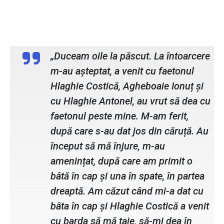
Ovidiu Haluță, victimă
„Duceam oile la păscut. La întoarcere
m-au așteptat, a venit cu faetonul
Hlaghie Costică, Agheboaie Ionuț și
cu Hlaghie Antonel, au vrut să dea cu
faetonul peste mine. M-am ferit,
după care s-au dat jos din căruță. Au
început să mă înjure, m-au
amenințat, după care am primit o
bâtă în cap și una în spate, în partea
dreaptă. Am căzut când mi-a dat cu
bâta în cap și Hlaghie Costică a venit
cu barda să mă taie, să-mi dea în