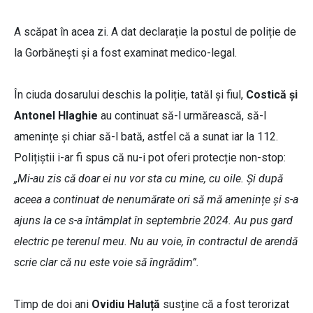
A scăpat în acea zi. A dat declarație la postul de poliție de
la Gorbănești și a fost examinat medico-legal.
În ciuda dosarului deschis la poliție, tatăl și fiul,
Costică și
Antonel Hlaghie
au continuat să-l urmărească, să-l
amenințe și chiar să-l bată, astfel că a sunat iar la 112.
Polițiștii i-ar fi spus că nu-i pot oferi protecție non-stop:
„Mi-au zis că doar ei nu vor sta cu mine, cu oile. Și după
aceea a continuat de nenumărate ori să mă amenințe și s-a
ajuns la ce s-a întâmplat în septembrie 2024. Au pus gard
electric pe terenul meu. Nu au voie, în contractul de arendă
scrie clar că nu este voie să îngrădim”.
Timp de doi ani
Ovidiu Haluță
susține că a fost terorizat