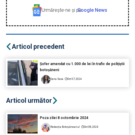
Urmăreşte-ne şi pe
Google News
Articol precedent
Șofer amendat cu 1.000 de lei în trafic de polițiștii
botoșăneni
Oana Sava
Oct 07, 2024
Articol următor
Poza zilei 8 octombrie 2024
Redacția Botoșăneanul
Oct 08, 2024