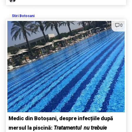
Stiri Botosani
0
Medic din Botoșani, despre infecțiile după
mersul la piscină:
Tratamentul nu trebuie