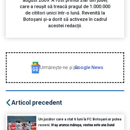
august 2009. A fost primul ziar din județ
care a reușit să treacă pragul de 1.000.000
de cititori unici într-o lună. Revenită la
Botoșani și-a dorit să activeze în cadrul
acestei redacții.
Urmăreşte-ne şi pe
Google News
Articol precedent
Un jucător care a stat 6 luni la FC Botoșani ar putea
reveni:
N-aș arunca mănușa, vestea este una bună