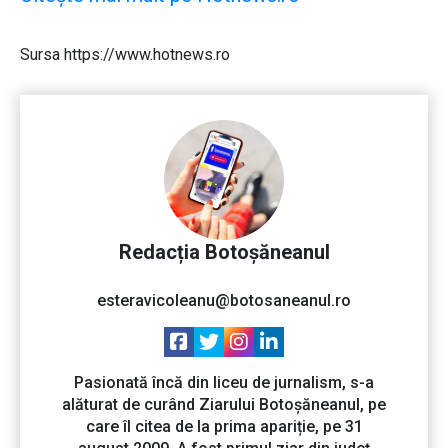
Sursa https://www.hotnews.ro
Redacția Botoșăneanul
esteravicoleanu@botosaneanul.ro
Pasionată încă din liceu de jurnalism, s-a
alăturat de curând Ziarului Botoșăneanul, pe
care îl citea de la prima apariție, pe 31