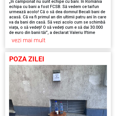
„În campionat nu sunt echipe cu bani. În România
echipa cu bani a fost FCSB. Să vedem ce taifun
urmează acolo! Că o să dea domnul Becali bani de
acasă. Că va fi primul an din ultimii patru ani în care
va da bani din casă. Să vezi acolo cum se schimbă
viața, o să vedeți! O să vedeți cum e să dai 30.000
de euro din banii tăi”, a declarat Valeriu Iftime
vezi mai mult
POZA ZILEI