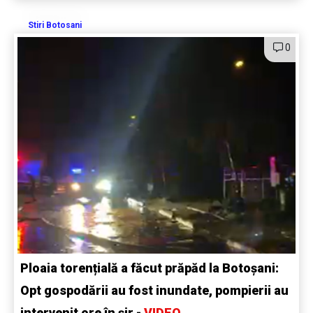
Stiri Botosani
0
Ploaia torențială a făcut prăpăd la Botoșani:
Opt gospodării au fost inundate, pompierii au
intervenit ore în șir -
VIDEO