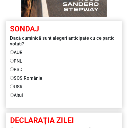
SONDAJ
Dacă duminică sunt alegeri anticipate cu ce partid
votați?
AUR
PNL
PSD
SOS România
USR
Altul
DECLARAŢIA ZILEI