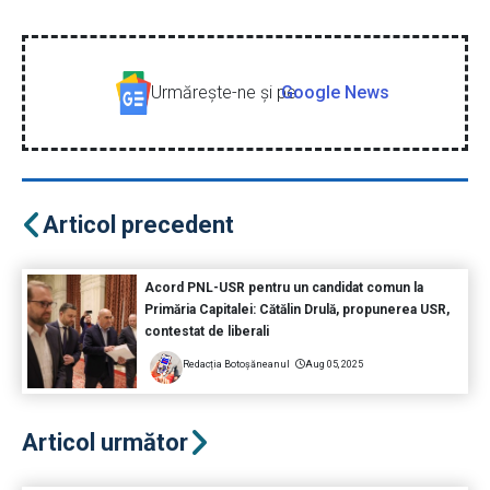
Urmăreşte-ne şi pe
Google News
Articol precedent
Acord PNL-USR pentru un candidat comun la
Primăria Capitalei: Cătălin Drulă, propunerea USR,
contestat de liberali
Redacția Botoșăneanul
Aug 05, 2025
Articol următor