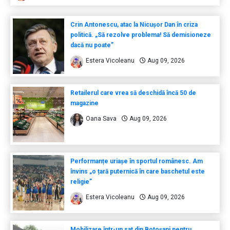
Crin Antonescu, atac la Nicușor Dan în criza
politică. „Să rezolve problema! Să demisioneze
dacă nu poate”
Estera Vicoleanu
Aug 09, 2026
Retailerul care vrea să deschidă încă 50 de
magazine
Oana Sava
Aug 09, 2026
Performanțe uriașe în sportul românesc. Am
învins „o țară puternică în care baschetul este
religie”
Estera Vicoleanu
Aug 09, 2026
Mobilizare într-un sat din Botoșani pentru