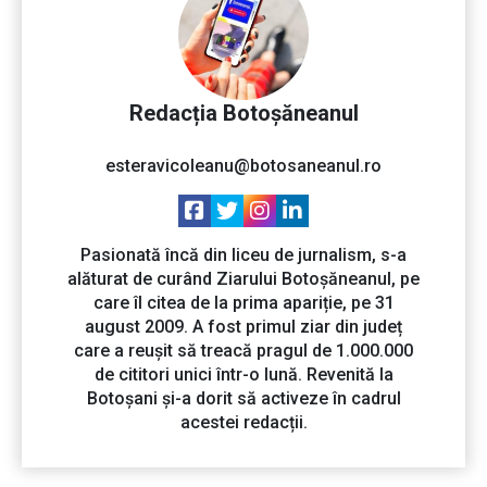
Redacția Botoșăneanul
esteravicoleanu@botosaneanul.ro
Pasionată încă din liceu de jurnalism, s-a
alăturat de curând Ziarului Botoșăneanul, pe
care îl citea de la prima apariție, pe 31
august 2009. A fost primul ziar din județ
care a reușit să treacă pragul de 1.000.000
de cititori unici într-o lună. Revenită la
Botoșani și-a dorit să activeze în cadrul
acestei redacții.