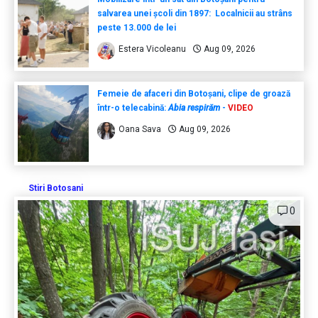
salvarea unei școli din 1897: Localnicii au strâns
peste 13.000 de lei
Estera Vicoleanu
Aug 09, 2026
Femeie de afaceri din Botoșani, clipe de groază
într-o telecabină:
Abia respirăm
-
VIDEO
Oana Sava
Aug 09, 2026
Stiri Botosani
0