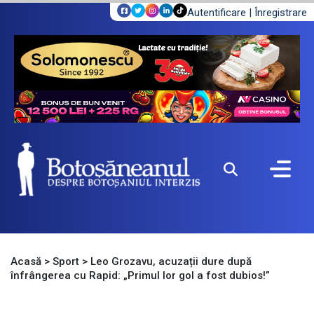
Autentificare
|
Înregistrare
Acasă
>
Sport
>
Leo Grozavu, acuzații dure după
înfrângerea cu Rapid: „Primul lor gol a fost dubios!”