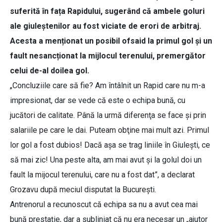
suferită în fața Rapidului, sugerând că ambele goluri
ale giuleștenilor au fost viciate de erori de arbitraj.
Acesta a menționat un posibil ofsaid la primul gol și un
fault nesancționat la mijlocul terenului, premergător
celui de-al doilea gol.
„Concluziile care să fie? Am întâlnit un Rapid care nu m-a
impresionat, dar se vede că este o echipa bună, cu
jucători de calitate. Până la urmă diferenţa se face şi prin
salariile pe care le dai. Puteam obţine mai mult azi. Primul
lor gol a fost dubios! Dacă aşa se trag liniile în Giuleşti, ce
să mai zic! Una peste alta, am mai avut şi la golul doi un
fault la mijocul terenului, care nu a fost dat”, a declarat
Grozavu după meciul disputat la Bucureşti.
Antrenorul a recunoscut că echipa sa nu a avut cea mai
bună prestație, dar a subliniat că nu era necesar un „ajutor