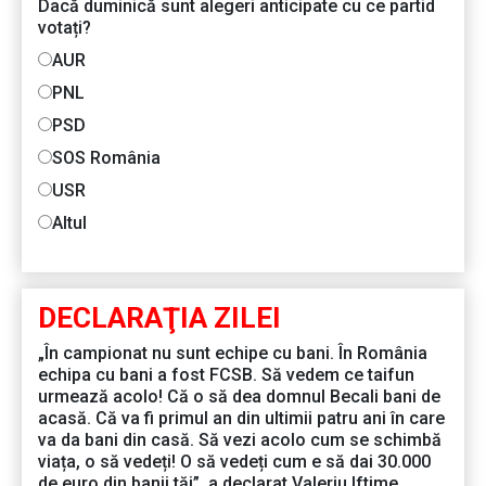
Dacă duminică sunt alegeri anticipate cu ce partid
votați?
AUR
PNL
PSD
SOS România
USR
Altul
DECLARAŢIA ZILEI
„În campionat nu sunt echipe cu bani. În România
echipa cu bani a fost FCSB. Să vedem ce taifun
urmează acolo! Că o să dea domnul Becali bani de
acasă. Că va fi primul an din ultimii patru ani în care
va da bani din casă. Să vezi acolo cum se schimbă
viața, o să vedeți! O să vedeți cum e să dai 30.000
de euro din banii tăi”, a declarat Valeriu Iftime