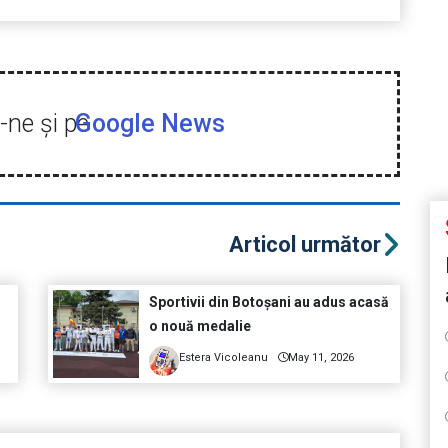
ne şi pe
Google News
Articol următor
Sportivii din Botoșani au adus acasă
o nouă medalie
Estera Vicoleanu
May 11, 2026