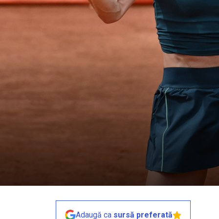
Adaugă ca
sursă preferată