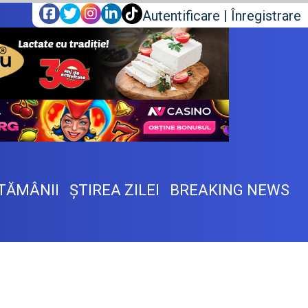
Autentificare
|
Înregistrare
TĂMÂNII
ŞTIREA ZILEI
BREAKING NEWS