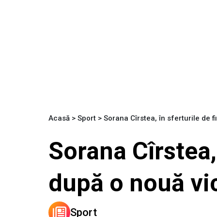
Acasă
>
Sport
>
Sorana Cîrstea, în sferturile de 
Sorana Cîrstea, 
după o nouă vi
Sport