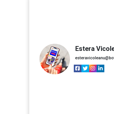
Estera Vicol
esteravicoleanu@bo