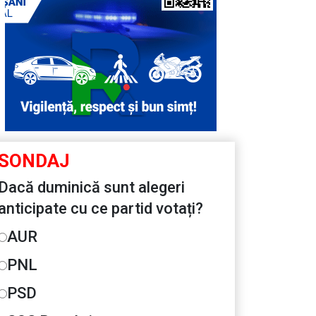
SONDAJ
Dacă duminică sunt alegeri
anticipate cu ce partid votați?
AUR
PNL
PSD