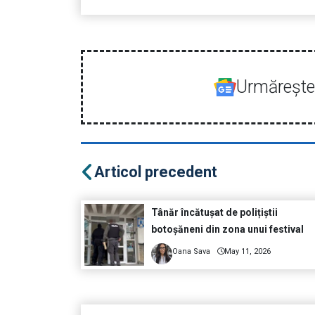
Urmăreşte-
Articol precedent
Tânăr încătușat de polițiștii
botoșăneni din zona unui festival
Oana Sava
May 11, 2026