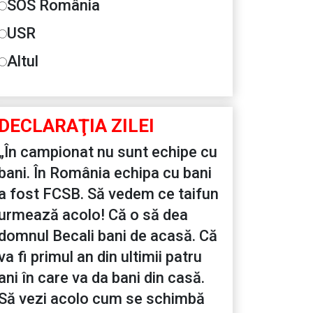
SOS România
USR
Altul
DECLARAŢIA ZILEI
„În campionat nu sunt echipe cu
bani. În România echipa cu bani
a fost FCSB. Să vedem ce taifun
urmează acolo! Că o să dea
domnul Becali bani de acasă. Că
va fi primul an din ultimii patru
ani în care va da bani din casă.
Să vezi acolo cum se schimbă