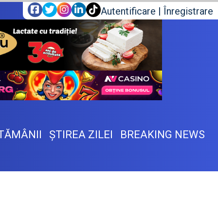
Autentificare
|
Înregistrare
TĂMÂNII
ŞTIREA ZILEI
BREAKING NEWS