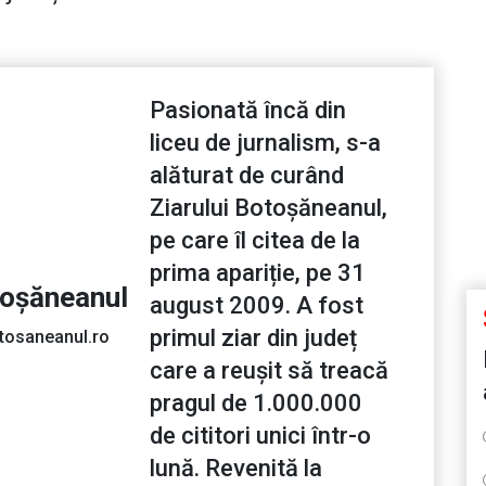
Pasionată încă din
liceu de jurnalism, s-a
alăturat de curând
Ziarului Botoșăneanul,
pe care îl citea de la
prima apariție, pe 31
toșăneanul
august 2009. A fost
primul ziar din județ
tosaneanul.ro
care a reușit să treacă
pragul de 1.000.000
de cititori unici într-o
lună. Revenită la