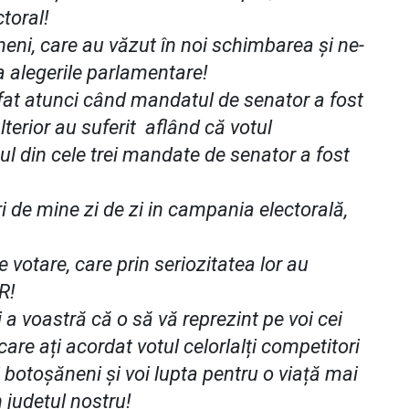
toral!
ni, care au văzut în noi schimbarea și ne-
a alegerile parlamentare!
mfat atunci când mandatul de senator a fost
ulterior au suferit aflând că votul
ul din cele trei mandate de senator a fost
i de mine zi de zi in campania electorală,
votare, care prin seriozitatea lor au
R!
a voastră că o să vă reprezint pe voi cei
care ați acordat votul celorlalți competitori
 botoșăneni și voi lupta pentru o viață mai
 județul nostru!