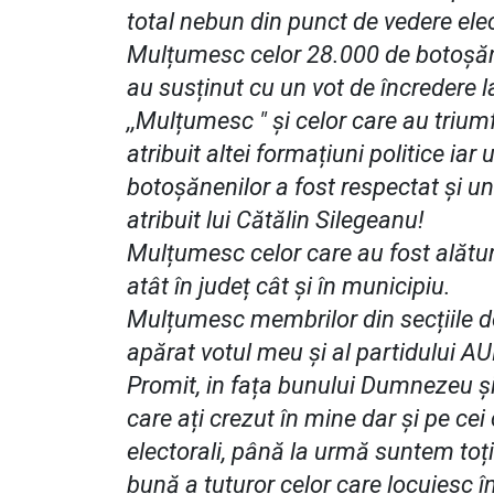
total nebun din punct de vedere elec
Mulțumesc celor 28.000 de botoșăne
au susținut cu un vot de încredere l
,,Mulțumesc " și celor care au triu
atribuit altei formațiuni politice iar 
botoșănenilor a fost respectat și un
atribuit lui Cătălin Silegeanu!
Mulțumesc celor care au fost alătur
atât în județ cât și în municipiu.
Mulțumesc membrilor din secțiile de 
apărat votul meu și al partidului AU
Promit, in fața bunului Dumnezeu și 
care ați crezut în mine dar și pe cei 
electorali, până la urmă suntem toți
bună a tuturor celor care locuiesc în