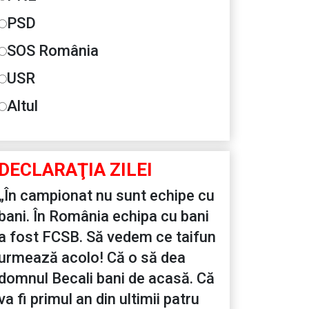
PSD
SOS România
USR
Altul
DECLARAŢIA ZILEI
„În campionat nu sunt echipe cu
bani. În România echipa cu bani
a fost FCSB. Să vedem ce taifun
urmează acolo! Că o să dea
domnul Becali bani de acasă. Că
va fi primul an din ultimii patru