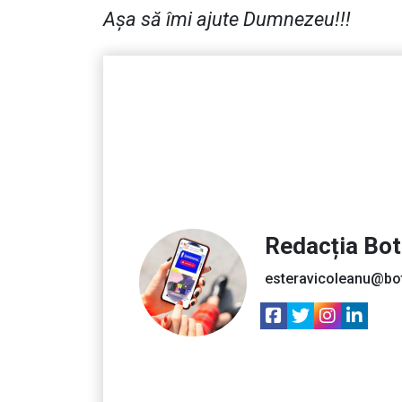
Așa să îmi ajute Dumnezeu!!!
Redacția Bo
esteravicoleanu@bo