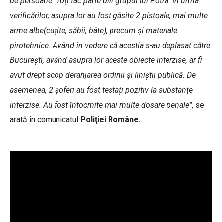
de persoane. Toți fac parte din grupul lui Potra. În urma
verificărilor, asupra lor au fost găsite 2 pistoale, mai multe
arme albe(cuțite, săbii, bâte), precum și materiale
pirotehnice. Având în vedere că acestia s-au deplasat către
București, având asupra lor aceste obiecte interzise, ar fi
avut drept scop deranjarea ordinii și liniștii publică. De
asemenea, 2 șoferi au fost testați pozitiv la substanțe
interzise. Au fost întocmite mai multe dosare penale"
, se
arată în comunicatul
Poliţiei Române.