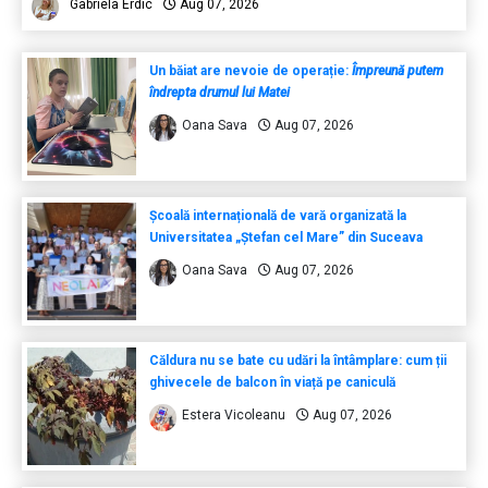
Gabriela Erdic
Aug 07, 2026
Un băiat are nevoie de operație:
Împreună putem
îndrepta drumul lui Matei
Oana Sava
Aug 07, 2026
Școală internațională de vară organizată la
Universitatea „Ștefan cel Mare” din Suceava
Oana Sava
Aug 07, 2026
Căldura nu se bate cu udări la întâmplare: cum ții
ghivecele de balcon în viață pe caniculă
Estera Vicoleanu
Aug 07, 2026