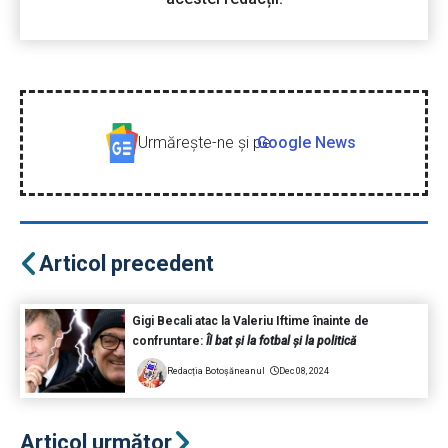
Urmăreşte-ne şi pe
Google News
Articol precedent
Gigi Becali atac la Valeriu Iftime înainte de
confruntare:
Îl bat și la fotbal și la politică
Redacția Botoșăneanul
Dec 08, 2024
Articol următor