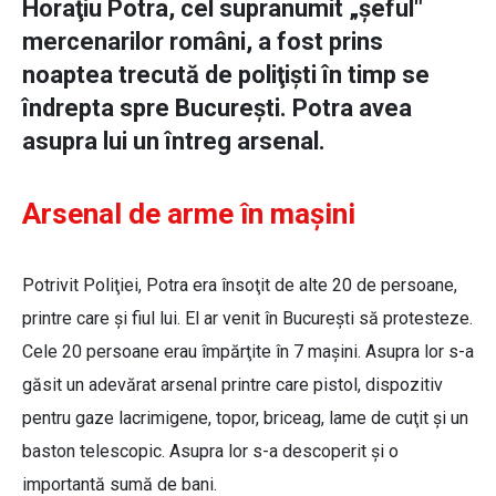
Horaţiu Potra, cel supranumit „şeful"
mercenarilor români, a fost prins
noaptea trecută de poliţişti în timp se
îndrepta spre Bucureşti. Potra avea
asupra lui un întreg arsenal.
Arsenal de arme în mașini
Potrivit Poliţiei, Potra era însoţit de alte 20 de persoane,
printre care şi fiul lui. El ar venit în Bucureşti să protesteze.
Cele 20 persoane erau împărţite în 7 maşini. Asupra lor s-a
găsit un adevărat arsenal printre care pistol, dispozitiv
pentru gaze lacrimigene, topor, briceag, lame de cuţit şi un
baston telescopic. Asupra lor s-a descoperit şi o
importantă sumă de bani.