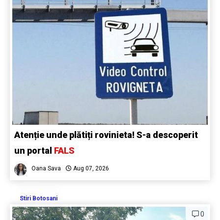
Atenție unde plătiți rovinieta! S-a descoperit
un portal
FALS
Oana Sava
Aug 07, 2026
Stiri Botosani
0