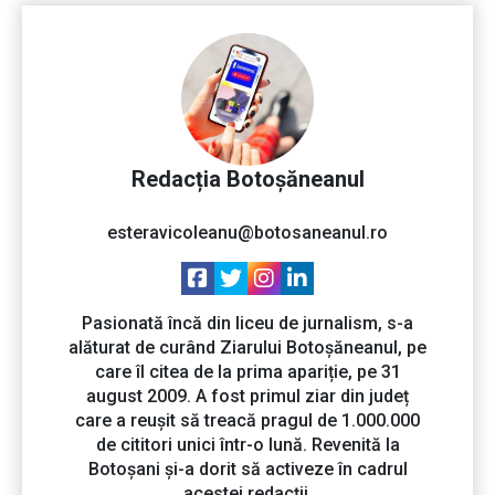
Redacția Botoșăneanul
esteravicoleanu@botosaneanul.ro
Pasionată încă din liceu de jurnalism, s-a
alăturat de curând Ziarului Botoșăneanul, pe
care îl citea de la prima apariție, pe 31
august 2009. A fost primul ziar din județ
care a reușit să treacă pragul de 1.000.000
de cititori unici într-o lună. Revenită la
Botoșani și-a dorit să activeze în cadrul
acestei redacții.