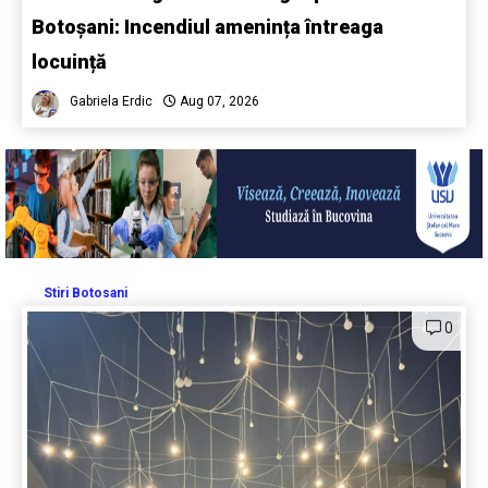
Botoșani: Incendiul amenința întreaga
locuință
Gabriela Erdic
Aug 07, 2026
Stiri Botosani
0