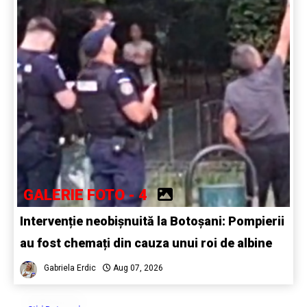
GALERIE FOTO - 4
Intervenție neobișnuită la Botoșani: Pompierii
au fost chemați din cauza unui roi de albine
Gabriela Erdic
Aug 07, 2026