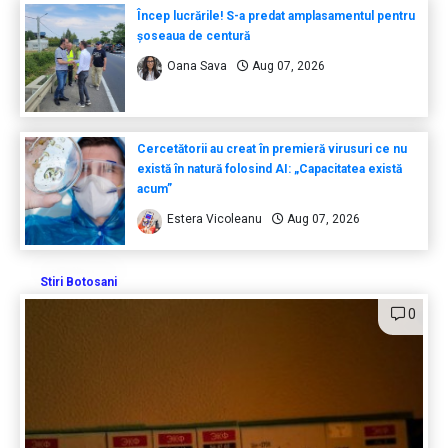
Încep lucrările! S-a predat amplasamentul pentru
șoseaua de centură
Oana Sava
Aug 07, 2026
Cercetătorii au creat în premieră virusuri ce nu
există în natură folosind AI: „Capacitatea există
acum”
Estera Vicoleanu
Aug 07, 2026
Stiri Botosani
0