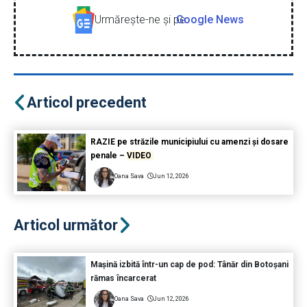
Urmăreşte-ne şi pe
Google News
Articol precedent
RAZIE pe străzile municipiului cu amenzi și dosare
penale –
VIDEO
Oana Sava
Jun 12, 2026
Articol următor
Mașină izbită într-un cap de pod: Tânăr din Botoșani
rămas încarcerat
Oana Sava
Jun 12, 2026