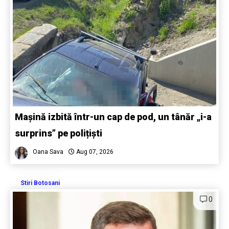
Mașină izbită într-un cap de pod, un tânăr „i-a
surprins” pe polițiști
Oana Sava
Aug 07, 2026
Stiri Botosani
0