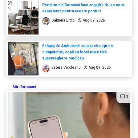
Primărie din Botoșani face angajări: Nu se cere
experiență pentru aceste posturi
Gabriela Erdic
Aug 09, 2026
Echipaj de Ambulanță acuzat că a oprit la
cumpărături, copil cu febră mare fără
supraveghere medicală
Estera Vicoleanu
Aug 09, 2026
Stiri Botosani
0