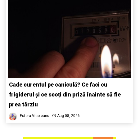
Cade curentul pe caniculă? Ce faci cu
frigiderul și ce scoți din priză înainte să fie
prea târziu
Estera Vicoleanu
Aug 08, 2026