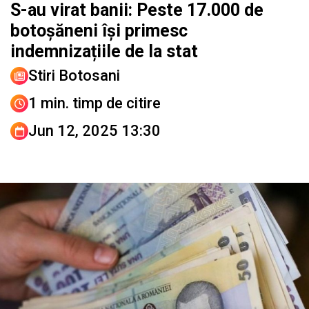
S-au virat banii: Peste 17.000 de
botoșăneni își primesc
indemnizațiile de la stat
Stiri Botosani
1 min. timp de citire
Jun 12, 2025 13:30