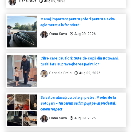
Oana Sava
Aug 09, 2026
Mesaj important pentru șoferi pentru a evita
aglomerația la frontieră
Oana Sava
Aug 09, 2026
Cifre care dau fiori: Sute de copii din Botoșani,
găsiți fără supravegherea părinților
Gabriela Erdic
Aug 09, 2026
Salvatori atacați cu bâte și pietre: Medic de la
Botoșani
-
Nu cerem să fim puși pe un piedestal,
cerem respect
Oana Sava
Aug 09, 2026