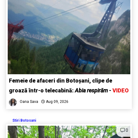
Femeie de afaceri din Botoșani, clipe de
groază într-o telecabină:
Abia respirăm
-
VIDEO
Oana Sava
Aug 09, 2026
Stiri Botosani
0