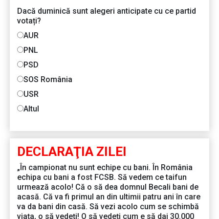
Dacă duminică sunt alegeri anticipate cu ce partid
votați?
AUR
PNL
PSD
SOS România
USR
Altul
DECLARAŢIA ZILEI
„În campionat nu sunt echipe cu bani. În România
echipa cu bani a fost FCSB. Să vedem ce taifun
urmează acolo! Că o să dea domnul Becali bani de
acasă. Că va fi primul an din ultimii patru ani în care
va da bani din casă. Să vezi acolo cum se schimbă
viața, o să vedeți! O să vedeți cum e să dai 30.000