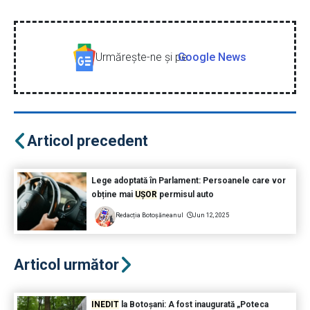
Urmăreşte-ne şi pe
Google News
Articol precedent
Lege adoptată în Parlament: Persoanele care vor
obține mai
UȘOR
permisul auto
Redacția Botoșăneanul
Jun 12, 2025
Articol următor
INEDIT
la Botoșani: A fost inaugurată „Poteca