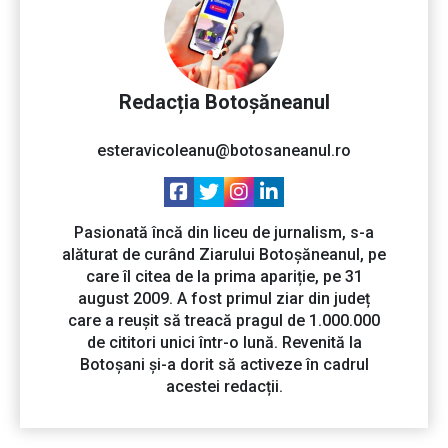
Redacția Botoșăneanul
esteravicoleanu@botosaneanul.ro
Pasionată încă din liceu de jurnalism, s-a
alăturat de curând Ziarului Botoșăneanul, pe
care îl citea de la prima apariție, pe 31
august 2009. A fost primul ziar din județ
care a reușit să treacă pragul de 1.000.000
de cititori unici într-o lună. Revenită la
Botoșani și-a dorit să activeze în cadrul
acestei redacții.