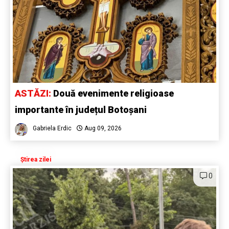
ASTĂZI:
Două evenimente religioase
importante în județul Botoșani
Gabriela Erdic
Aug 09, 2026
Știrea zilei
0