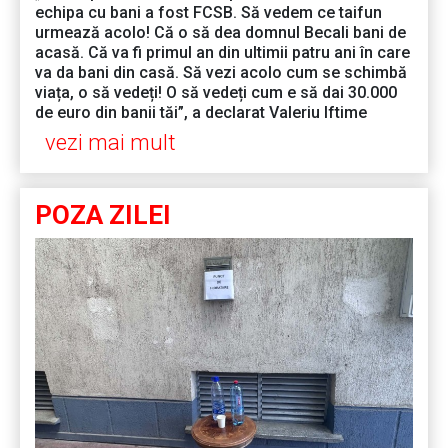
echipa cu bani a fost FCSB. Să vedem ce taifun
urmează acolo! Că o să dea domnul Becali bani de
acasă. Că va fi primul an din ultimii patru ani în care
va da bani din casă. Să vezi acolo cum se schimbă
viața, o să vedeți! O să vedeți cum e să dai 30.000
de euro din banii tăi”, a declarat Valeriu Iftime
vezi mai mult
POZA ZILEI