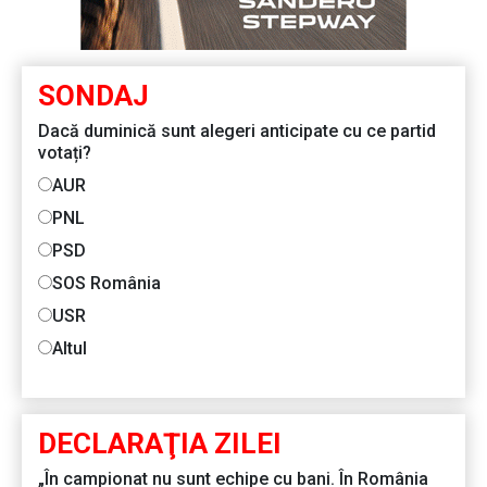
SONDAJ
Dacă duminică sunt alegeri anticipate cu ce partid
votați?
AUR
PNL
PSD
SOS România
USR
Altul
DECLARAŢIA ZILEI
„În campionat nu sunt echipe cu bani. În România