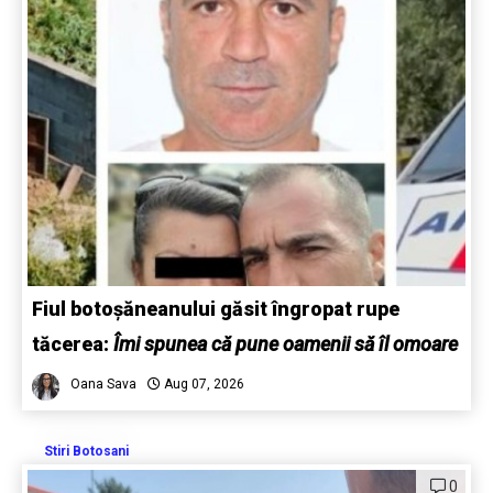
Fiul botoșăneanului găsit îngropat rupe
tăcerea:
Îmi spunea că pune oamenii să îl omoare
Oana Sava
Aug 07, 2026
Stiri Botosani
0