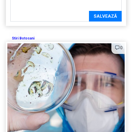
SALVEAZĂ
Stiri Botosani
0