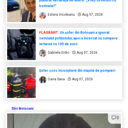
publicat declarația de avere. „Vreți să venim cu
trotineta?”
Estera Vicoleanu
Aug 07, 2026
FLAGRANT:
Un șofer din Botoșani a ignorat
semnalul polițistului, apoi a încercat să cumpere
iertarea cu 100 de euro
Gabriela Erdic
Aug 07, 2026
Șofer scos inconștient din mașină de pompieri
Oana Sava
Aug 07, 2026
Stiri Botosani
0