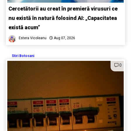
Cercetătorii au creat în premieră virusuri ce
nu există în natură folosind AI: „Capacitatea
există acum”
Estera Vicoleanu
Aug 07, 2026
Stiri Botosani
0