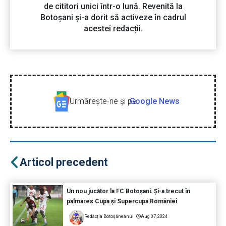
de cititori unici într-o lună. Revenită la
Botoșani și-a dorit să activeze în cadrul
acestei redacții.
Urmăreşte-ne şi pe
Google News
Articol precedent
Un nou jucător la FC Botoșani: Și-a trecut în
palmares Cupa și Supercupa României
Redacția Botoșăneanul
Aug 07, 2024