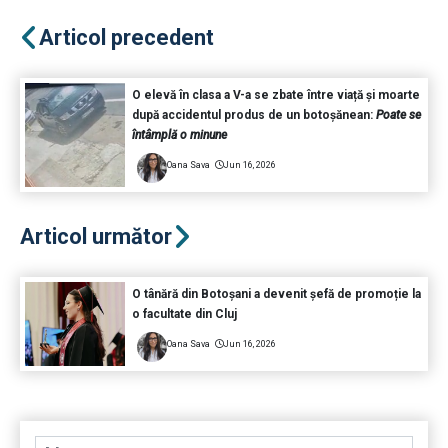
Articol precedent
O elevă în clasa a V-a se zbate între viață și moarte
după accidentul produs de un botoșănean:
Poate se
întâmplă o minune
Oana Sava
Jun 16, 2026
Articol următor
O tânără din Botoșani a devenit șefă de promoție la
o facultate din Cluj
Oana Sava
Jun 16, 2026