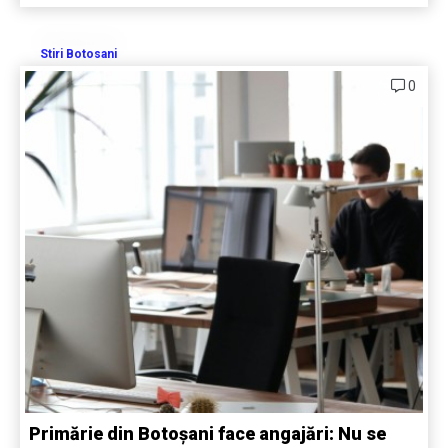
Stiri Botosani
0
Primărie din Botoșani face angajări: Nu se