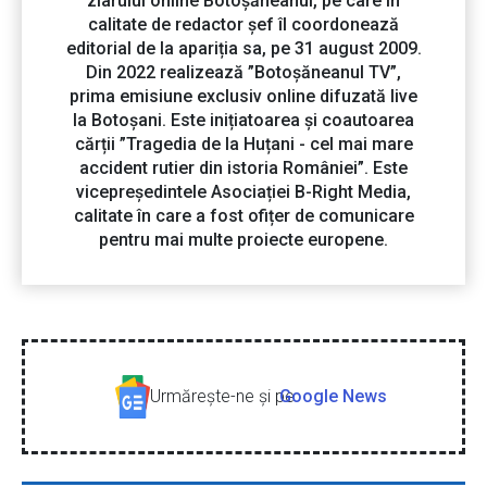
ziarului online Botoșăneanul, pe care în
calitate de redactor șef îl coordonează
editorial de la apariția sa, pe 31 august 2009.
Din 2022 realizează ”Botoșăneanul TV”,
prima emisiune exclusiv online difuzată live
la Botoșani. Este inițiatoarea și coautoarea
cărții ”Tragedia de la Huțani - cel mai mare
accident rutier din istoria României”. Este
vicepreședintele Asociației B-Right Media,
calitate în care a fost ofițer de comunicare
pentru mai multe proiecte europene.
Urmăreşte-ne şi pe
Google News