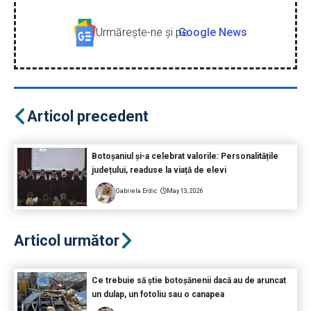
Urmăreşte-ne şi pe
Google News
Articol precedent
Botoșaniul și-a celebrat valorile: Personalitățile
județului, readuse la viață de elevi
Gabriela Erdic
May 13, 2026
Articol următor
Ce trebuie să știe botoșănenii dacă au de aruncat
un dulap, un fotoliu sau o canapea