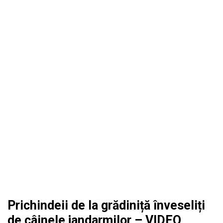
Prichindeii de la grădiniță înveseliți
de câinele jandarmilor – VIDEO