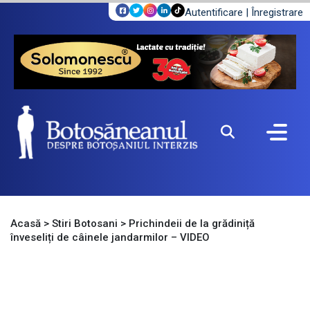
Autentificare
|
Înregistrare
Acasă
>
Stiri Botosani
>
Prichindeii de la grădiniță
înveseliți de câinele jandarmilor – VIDEO