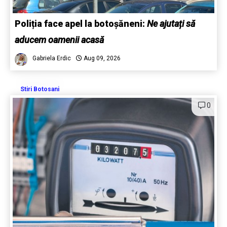
Poliția face apel la botoșăneni:
Ne ajutați să
aducem oamenii acasă
Gabriela Erdic
Aug 09, 2026
Stiri Botosani
0