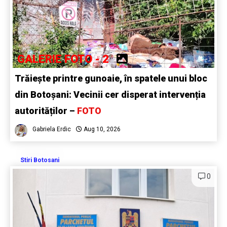
GALERIE FOTO - 2
Trăiește printre gunoaie, în spatele unui bloc
din Botoșani: Vecinii cer disperat intervenția
autorităților –
FOTO
Gabriela Erdic
Aug 10, 2026
Stiri Botosani
0