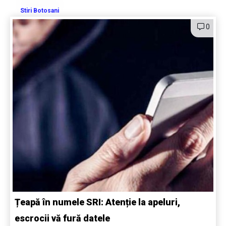
Stiri Botosani
0
Țeapă în numele SRI: Atenție la apeluri,
escrocii vă fură datele