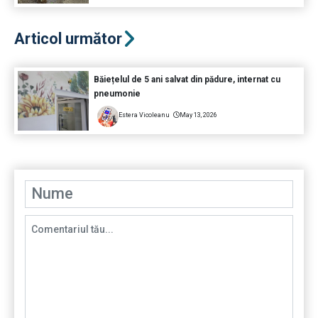
Articol următor
Băiețelul de 5 ani salvat din pădure, internat cu
pneumonie
Estera Vicoleanu
May 13, 2026