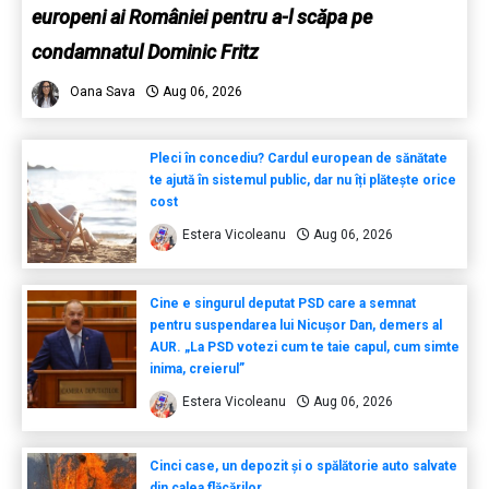
europeni ai României pentru a-l scăpa pe
condamnatul Dominic Fritz
Oana Sava
Aug 06, 2026
Pleci în concediu? Cardul european de sănătate
te ajută în sistemul public, dar nu îți plătește orice
cost
Estera Vicoleanu
Aug 06, 2026
Cine e singurul deputat PSD care a semnat
pentru suspendarea lui Nicușor Dan, demers al
AUR. „La PSD votezi cum te taie capul, cum simte
inima, creierul”
Estera Vicoleanu
Aug 06, 2026
Cinci case, un depozit și o spălătorie auto salvate
din calea flăcărilor