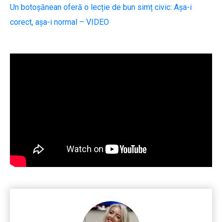
Un botoșănean oferă o lecție de bun simț civic: Așa-i
corect, așa-i normal – VIDEO