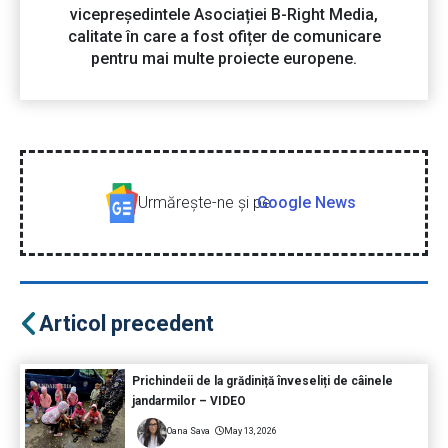
vicepreședintele Asociației B-Right Media,
calitate în care a fost ofițer de comunicare
pentru mai multe proiecte europene.
Urmăreşte-ne şi pe
Google News
Articol precedent
Prichindeii de la grădiniță înveseliți de câinele
jandarmilor – VIDEO
Oana Sava
May 13, 2026