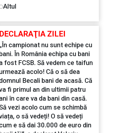
Altul
DECLARAŢIA ZILEI
„În campionat nu sunt echipe cu
bani. În România echipa cu bani
a fost FCSB. Să vedem ce taifun
urmează acolo! Că o să dea
domnul Becali bani de acasă. Că
va fi primul an din ultimii patru
ani în care va da bani din casă.
Să vezi acolo cum se schimbă
viața, o să vedeți! O să vedeți
cum e să dai 30.000 de euro din