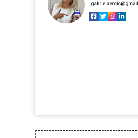
gabrielaerdic@gmai