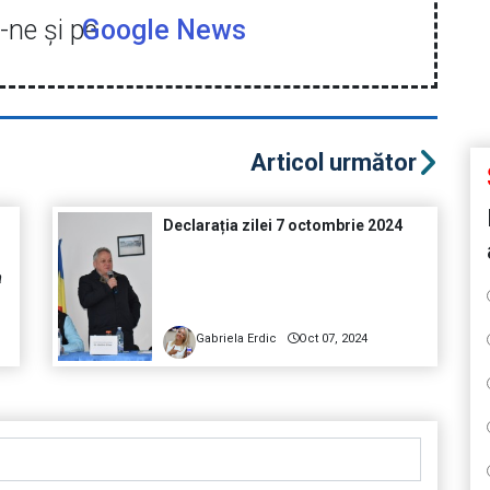
ne şi pe
Google News
Articol următor
Declarația zilei 7 octombrie 2024
a
Gabriela Erdic
Oct 07, 2024