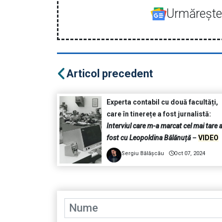
Urmăreşte-
Articol precedent
Experta contabil cu două facultăți,
care în tinerețe a fost jurnalistă:
Interviul care m-a marcat cel mai tare 
fost cu Leopoldina Bălănuță
–
VIDEO
Sergiu Bălășcău
Oct 07, 2024