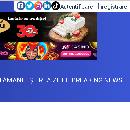
Autentificare
|
Înregistrare
TĂMÂNII
ŞTIREA ZILEI
BREAKING NEWS