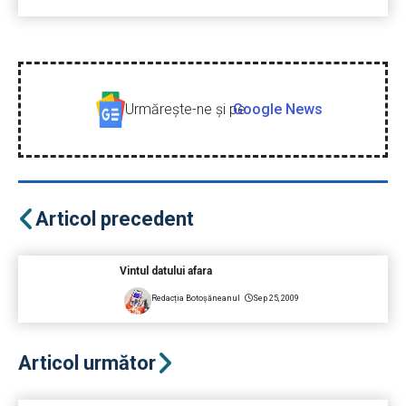
Urmăreşte-ne şi pe
Google News
Articol precedent
Vintul datului afara
Redacția Botoșăneanul
Sep 25, 2009
Articol următor