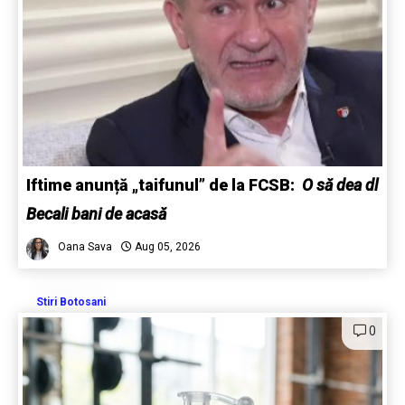
Iftime anunță „taifunul” de la FCSB:
O să dea dl
Becali bani de acasă
Oana Sava
Aug 05, 2026
Stiri Botosani
0