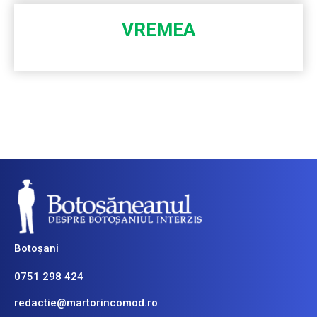
VREMEA
Botoșani
0751 298 424
redactie@martorincomod.ro