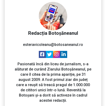
Redacția Botoșăneanul
esteravicoleanu@botosaneanul.ro
Pasionată încă din liceu de jurnalism, s-a
alăturat de curând Ziarului Botoșăneanul, pe
care îl citea de la prima apariție, pe 31
august 2009. A fost primul ziar din județ
care a reușit să treacă pragul de 1.000.000
de cititori unici într-o lună. Revenită la
Botoșani și-a dorit să activeze în cadrul
acestei redacții.