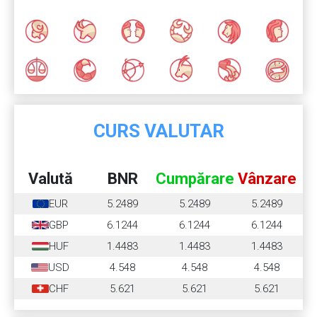
CURS VALUTAR
Valută
BNR
Cumpărare
Vânzare
EUR
5.2489
5.2489
5.2489
GBP
6.1244
6.1244
6.1244
HUF
1.4483
1.4483
1.4483
USD
4.548
4.548
4.548
CHF
5.621
5.621
5.621