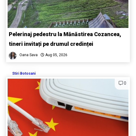
Pelerinaj pedestru la Mănăstirea Cozancea,
tineri invitați pe drumul credinței
Oana Sava
Aug 05, 2026
Stiri Botosani
0