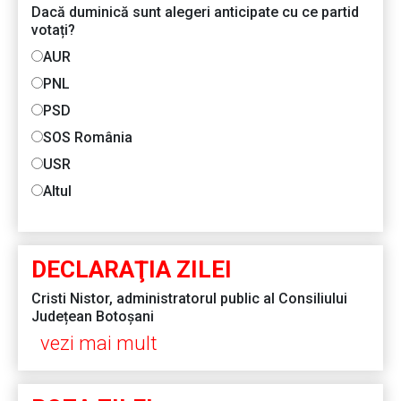
Dacă duminică sunt alegeri anticipate cu ce partid
votați?
AUR
PNL
PSD
SOS România
USR
Altul
DECLARAŢIA ZILEI
Cristi Nistor, administratorul public al Consiliului
Județean Botoșani
vezi mai mult