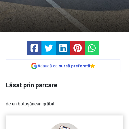
Adaugă ca
sursă preferată
Lăsat prin parcare
de un botoșănean grăbit