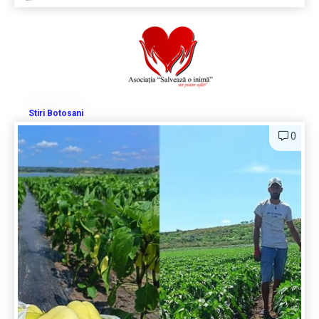
Stiri Botosani
0