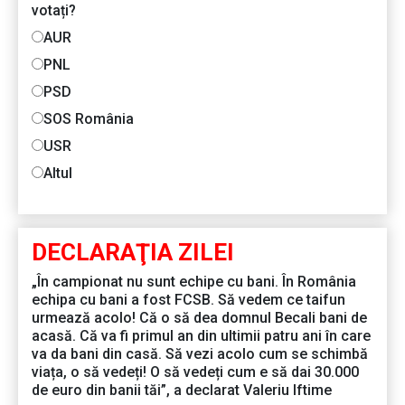
votați?
AUR
PNL
PSD
SOS România
USR
Altul
DECLARAŢIA ZILEI
„În campionat nu sunt echipe cu bani. În România
echipa cu bani a fost FCSB. Să vedem ce taifun
urmează acolo! Că o să dea domnul Becali bani de
acasă. Că va fi primul an din ultimii patru ani în care
va da bani din casă. Să vezi acolo cum se schimbă
viața, o să vedeți! O să vedeți cum e să dai 30.000
de euro din banii tăi”, a declarat Valeriu Iftime