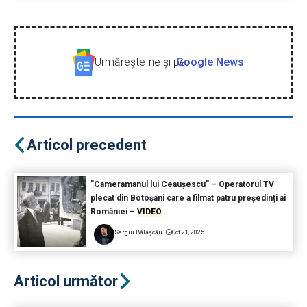
Urmăreşte-ne şi pe
Google News
Articol precedent
”Cameramanul lui Ceaușescu” – Operatorul TV
plecat din Botoșani care a filmat patru președinți ai
României –
VIDEO
Sergiu Bălășcău
Oct 21, 2025
Articol următor