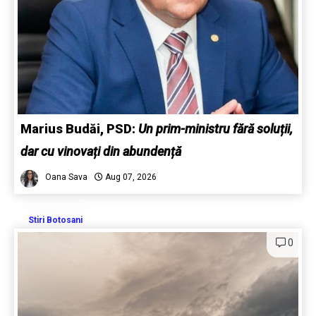
Marius Budăi, PSD:
Un prim-ministru fără soluții,
dar cu vinovați din abundență
Oana Sava
Aug 07, 2026
Stiri Botosani
0