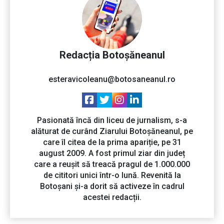
Redacția Botoșăneanul
esteravicoleanu@botosaneanul.ro
Pasionată încă din liceu de jurnalism, s-a
alăturat de curând Ziarului Botoșăneanul, pe
care îl citea de la prima apariție, pe 31
august 2009. A fost primul ziar din județ
care a reușit să treacă pragul de 1.000.000
de cititori unici într-o lună. Revenită la
Botoșani și-a dorit să activeze în cadrul
acestei redacții.