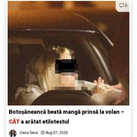
0
Botoșăneancă beată mangă prinsă la volan –
CÂT
a arătat etilotestul
Oana Sava
Aug 07, 2026