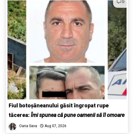
0
Fiul botoșăneanului găsit îngropat rupe
tăcerea:
Îmi spunea că pune oamenii să îl omoare
Oana Sava
Aug 07, 2026