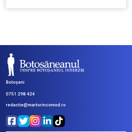
Botoșani
0751 298 424
redactie@martorincomod.ro