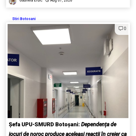
Gabriela Erdic
Aug 07, 2026
Stiri Botosani
0
Șefa UPU-SMURD Botoșani:
Dependența de
jocuri de noroc produce aceleași reacții în creier ca