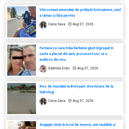
Vitezomani amendați de polițiștii botoșăneni, unul
a rămas și fără permis
Oana Sava
Aug 07, 2026
Femeia cu care trăia bărbatul găsit îngropat în
curte a plecat din țară, procurorii vor să o
audieze din nou
Gabriela Erdic
Aug 07, 2026
Risc de inundații la Botoșani: Avertizare de la
hidrologi
Oana Sava
Aug 07, 2026
Angajați răniți la locul de muncă, unii neplătiți și