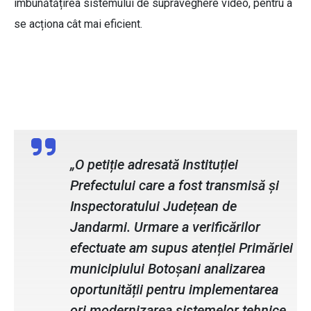
îmbunătățirea sistemului de supraveghere video, pentru a
se acționa cât mai eficient.
col. Cristian Boariu, inspector șef IJJ
Botoșani.
„O petiție adresată Instituției
Prefectului care a fost transmisă și
Inspectoratului Județean de
Jandarmi. Urmare a verificărilor
efectuate am supus atenției Primăriei
municipiului Botoșani analizarea
oportunității pentru implementarea
ori modernizarea sistemelor tehnice