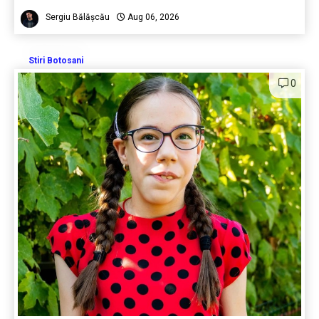
Sergiu Bălășcău
Aug 06, 2026
Stiri Botosani
0