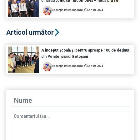
cinci au „omorât” locomotiva – noua
LISTĂ
Redacția Botoșăneanul
Sep 10, 2024
Articol următor
A început școala și pentru aproape 100 de deținuți
din Penitenciarul Botoșani
Redacția Botoșăneanul
Sep 10, 2024