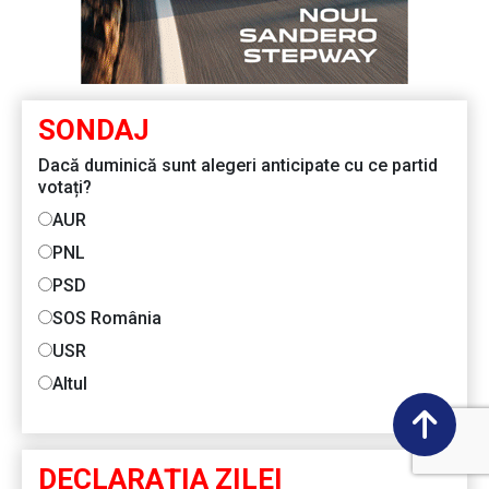
SONDAJ
Dacă duminică sunt alegeri anticipate cu ce partid
votați?
AUR
PNL
PSD
SOS România
USR
Altul
DECLARAŢIA ZILEI