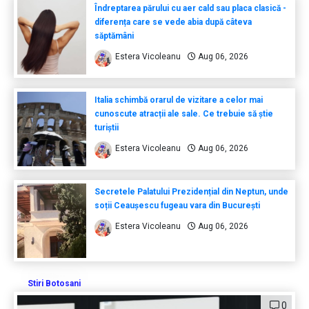
Îndreptarea părului cu aer cald sau placa clasică -
diferența care se vede abia după câteva
săptămâni
Estera Vicoleanu
Aug 06, 2026
Italia schimbă orarul de vizitare a celor mai
cunoscute atracții ale sale. Ce trebuie să știe
turiștii
Estera Vicoleanu
Aug 06, 2026
Secretele Palatului Prezidențial din Neptun, unde
soții Ceaușescu fugeau vara din București
Estera Vicoleanu
Aug 06, 2026
Stiri Botosani
0