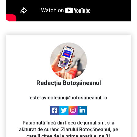
Redacția Botoșăneanul
esteravicoleanu@botosaneanul.ro
Pasionată încă din liceu de jurnalism, s-a
alăturat de curând Ziarului Botoșăneanul, pe
care îl citea de la prima apariție, pe 31