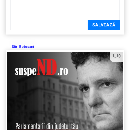
SALVEAZĂ
Stiri Botosani
0